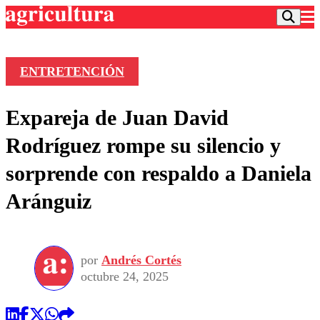
ENTRETENCIÓN
Podcast
Expareja de Juan David
Frecuencias
Agricultura TV
Rodríguez rompe su silencio y
Deportes
sorprende con respaldo a Daniela
Entretención
Colo Colo
Noticias
Aránguiz
Motor
Vida Social
Otros Deportes
Dato Practico
Publicaciones en medios
Seleccion Chilena
Economía
Opinión
Torneo Internacional
Internacional
por
Andrés Cortés
Programas
Torneo Nacional
Nacional
octubre 24, 2025
Comercial
Universidad Católica
Política
Universidad de Chile
Sustentabilidad