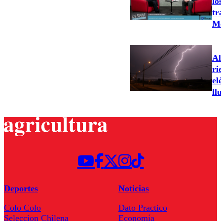
lo
tr
Me
Al
ri
el
ll
Deportes
Noticias
Colo Colo
Dato Practico
Seleccion Chilena
Economía