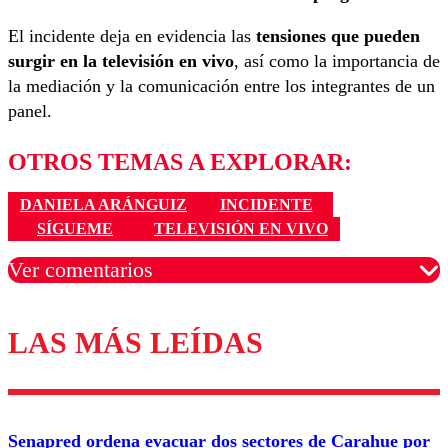
El incidente deja en evidencia las
tensiones que pueden
surgir en la televisión en vivo
, así como la importancia de
la mediación y la comunicación entre los integrantes de un
panel.
OTROS TEMAS A EXPLORAR:
DANIELA ARÁNGUIZ
INCIDENTE
SÍGUEME
TELEVISIÓN EN VIVO
Ver comentarios
LAS MÁS LEÍDAS
Los comentarios son moderados para garantizar un
diálogo respetuoso.
Nombre
Senapred ordena evacuar dos sectores de Carahue por
Correo