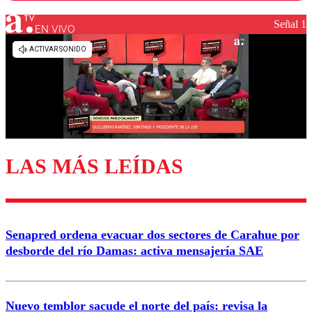
Señal 1
EN VIVO
Los comentarios son moderados para garantizar un
diálogo respetuoso.
Nombre
Correo
LAS MÁS LEÍDAS
Enviar comentario
Senapred ordena evacuar dos sectores de Carahue por
desborde del río Damas: activa mensajería SAE
Nuevo temblor sacude el norte del país: revisa la