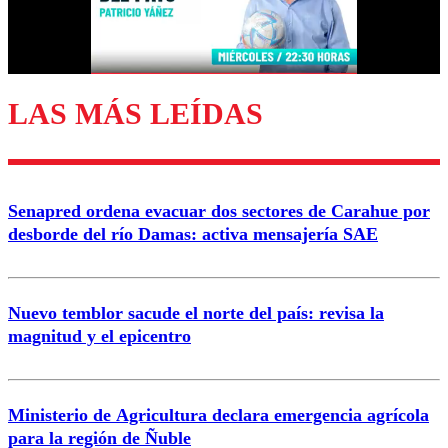
Correo
LAS MÁS LEÍDAS
Enviar comentario
Senapred ordena evacuar dos sectores de Carahue por
desborde del río Damas: activa mensajería SAE
Nuevo temblor sacude el norte del país: revisa la
magnitud y el epicentro
Ministerio de Agricultura declara emergencia agrícola
para la región de Ñuble