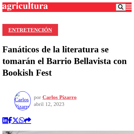
ENTRETENCIÓN
Podcast
Fanáticos de la literatura se
Frecuencias
Agricultura TV
tomarán el Barrio Bellavista con
Deportes
Bookish Fest
Entretención
Colo Colo
Noticias
Motor
Vida Social
Otros Deportes
Dato Practico
Publicaciones en medios
por
Carlos Pizarro
Seleccion Chilena
Economía
Opinión
abril 12, 2023
Torneo Internacional
Internacional
Programas
Torneo Nacional
Nacional
Comercial
Universidad Católica
Política
Universidad de Chile
Sustentabilidad