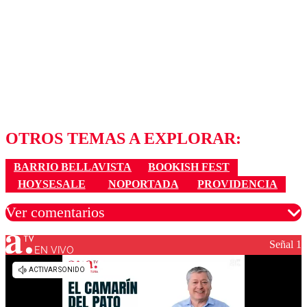
OTROS TEMAS A EXPLORAR:
BARRIO BELLAVISTA
BOOKISH FEST
HOYSESALE
NOPORTADA
PROVIDENCIA
Ver comentarios
Señal 1
EN VIVO
Los comentarios son moderados para garantizar un
diálogo respetuoso.
Nombre