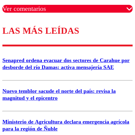
Ver comentarios
LAS MÁS LEÍDAS
Los comentarios son moderados para garantizar un
diálogo respetuoso.
Nombre
Senapred ordena evacuar dos sectores de Carahue por
Correo
desborde del río Damas: activa mensajería SAE
Nuevo temblor sacude el norte del país: revisa la
magnitud y el epicentro
Enviar comentario
Ministerio de Agricultura declara emergencia agrícola
para la región de Ñuble