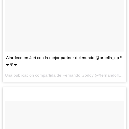
Atardece en Jeri con la mejor partner del mundo @ornella_dp !!
❤🌴❤
Una publicación compartida de Fernando Godoy (@fernandoflow) el