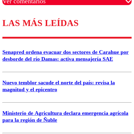
Ver comentarios
LAS MÁS LEÍDAS
Los comentarios son moderados para garantizar un
diálogo respetuoso.
Nombre
Senapred ordena evacuar dos sectores de Carahue por
Correo
desborde del río Damas: activa mensajería SAE
Nuevo temblor sacude el norte del país: revisa la
magnitud y el epicentro
Enviar comentario
Ministerio de Agricultura declara emergencia agrícola
para la región de Ñuble