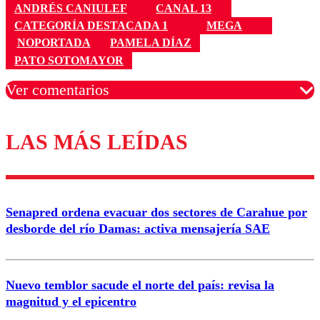
ANDRÉS CANIULEF
CANAL 13
CATEGORÍA DESTACADA 1
MEGA
NOPORTADA
PAMELA DÍAZ
PATO SOTOMAYOR
Ver comentarios
LAS MÁS LEÍDAS
Los comentarios son moderados para garantizar un
diálogo respetuoso.
Nombre
Senapred ordena evacuar dos sectores de Carahue por
Correo
desborde del río Damas: activa mensajería SAE
Nuevo temblor sacude el norte del país: revisa la
magnitud y el epicentro
Enviar comentario