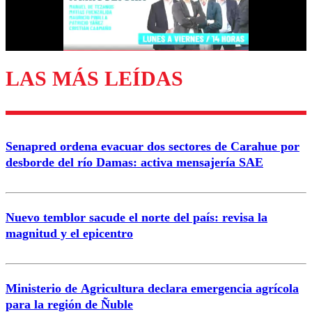
Correo
LAS MÁS LEÍDAS
Enviar comentario
Senapred ordena evacuar dos sectores de Carahue por
desborde del río Damas: activa mensajería SAE
Nuevo temblor sacude el norte del país: revisa la
magnitud y el epicentro
Ministerio de Agricultura declara emergencia agrícola
para la región de Ñuble