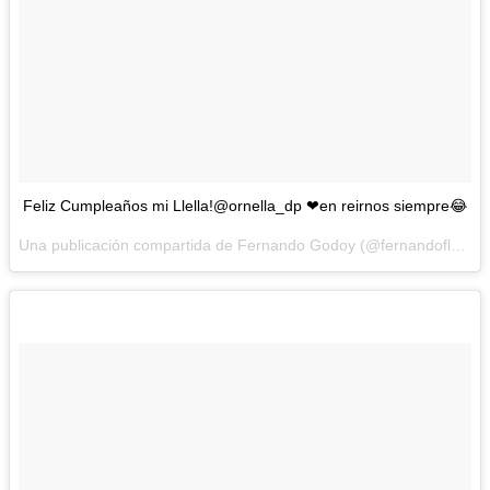
Feliz Cumpleaños mi Llella!@ornella_dp ❤en reirnos siempre😂
Una publicación compartida de Fernando Godoy (@fernandoflow) el