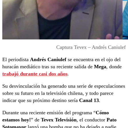
Captura Tevex – Andrés Caniulef
El periodista
Andrés Caniulef
se encuentra en el ojo del
huracán mediático tras su reciente salida de
Mega
, donde
trabajó durante casi dos años
.
Su desvinculación ha generado una serie de especulaciones
sobre su futuro en la televisión chilena, y todo parece
indicar que su próximo destino sería
Canal 13
.
Durante una reciente emisión del programa “
Cómo
estamos hoy!
” de
Tevex Televisión
, el conductor
Pato
Sotomayor
lanzó una bomba que no ha dejado a nadie