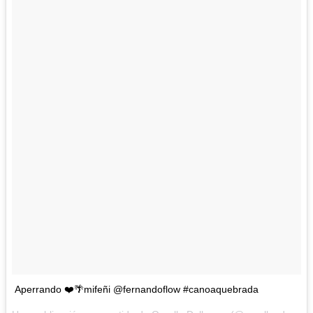
Aperrando ❤️🌴mifeñi @fernandoflow #canoaquebrada