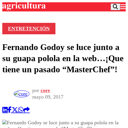
ENTRETENCIÓN
Podcast
Fernando Godoy se luce junto a
Frecuencias
Agricultura TV
su guapa polola en la web…¡Que
Deportes
tiene un pasado “MasterChef”!
Entretención
Colo Colo
Noticias
Motor
Vida Social
Otros Deportes
Dato Practico
por
core
Publicaciones en medios
Seleccion Chilena
Economía
mayo 09, 2017
Opinión
Torneo Internacional
Internacional
Programas
Torneo Nacional
Nacional
Comercial
Universidad Católica
Política
Universidad de Chile
Sustentabilidad