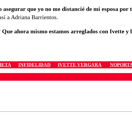
 asegurar que yo no me distancié de mi esposa por 
así a Adriana Barrientos.
? Que ahora mismo estamos arreglados con Ivette y l
IETA
INFIDELIDAD
IVETTE VERGARA
NOPORT
ados para garantizar un diálogo respetuoso.
Correo