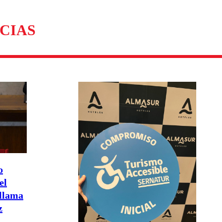
omentario
CIAS
o
el
 llama
z