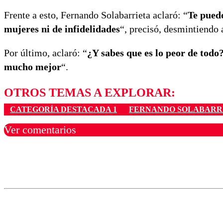
Frente a esto, Fernando Solabarrieta aclaró: “
Te puedo
mujeres ni de infidelidades
“, precisó, desmintiendo 
Por último, aclaró: “
¿Y sabes que es lo peor de todo
mucho mejor
“.
OTROS TEMAS A EXPLORAR:
CATEGORÍA DESTACADA 1
FERNANDO SOLABARR
Ver comentarios
Los comentarios son moder
Nombre