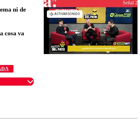
reconstrucción
Señal 2
tema ni de
a cosa va
ADA