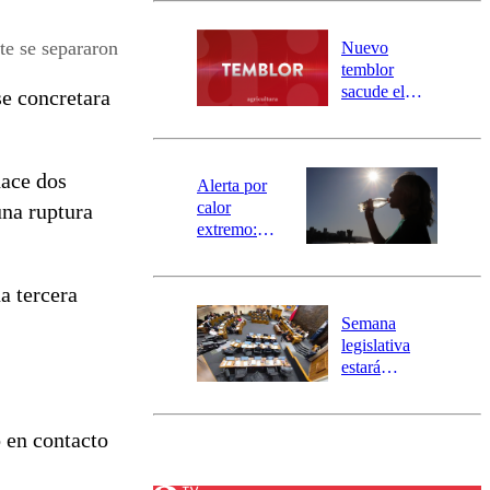
desborde del
río Damas:
te se separaron
Nuevo
activa
temblor
mensajería
sacude el
se concretara
SAE
norte del país:
revisa la
magnitud y el
hace dos
epicentro
Alerta por
calor
una ruptura
extremo:
Senapred
activa Alerta
a tercera
Temprana
Preventiva en
Semana
tres comunas
legislativa
estará
marcada por
el fin de la
tramitación
 en contacto
del proyecto
de