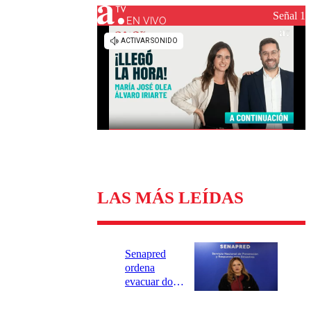
Universidad Católica
Política
Señal 1
Universidad de Chile
Sustentabilidad
EN VIVO
LAS MÁS LEÍDAS
Senapred
ordena
evacuar dos
sectores de
Carahue por