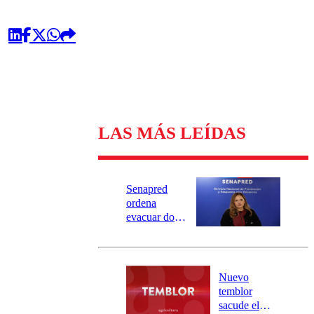
LAS MÁS LEÍDAS
Senapred
ordena
evacuar dos
sectores de
Carahue por
desborde del
río Damas:
Nuevo
activa
temblor
mensajería
sacude el