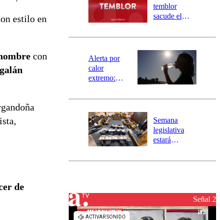
activa
temblor
mensajería
sacude el
con estilo en
SAE
norte del país:
revisa la
magnitud y el
 hombre
con
epicentro
Alerta por
calor
 galán
extremo:
Senapred
activa Alerta
rgandoña
Temprana
Preventiva en
sta,
Semana
tres comunas
legislativa
estará
marcada por
el fin de la
tramitación
del proyecto
cer de
de
reconstrucción
Señal 2