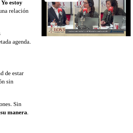
 Yo estoy
una relación
s
etada agenda.
ad de estar
ón sin
ones. Sin
a su manera
.