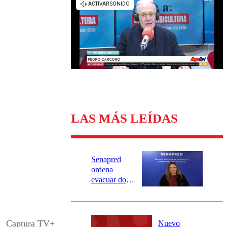
Universidad Católica
Política
Universidad de Chile
Sustentabilidad
LAS MÁS LEÍDAS
Senapred
ordena
evacuar dos
sectores de
Carahue por
desborde del
río Damas:
Captura TV+
Nuevo