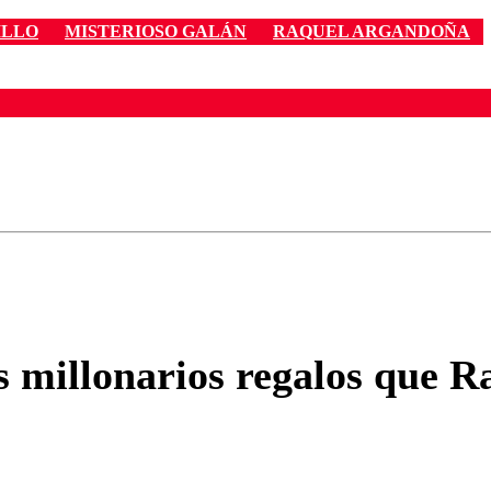
ILLO
MISTERIOSO GALÁN
RAQUEL ARGANDOÑA
ados para garantizar un diálogo respetuoso.
Correo
Enviar c
s millonarios regalos que 