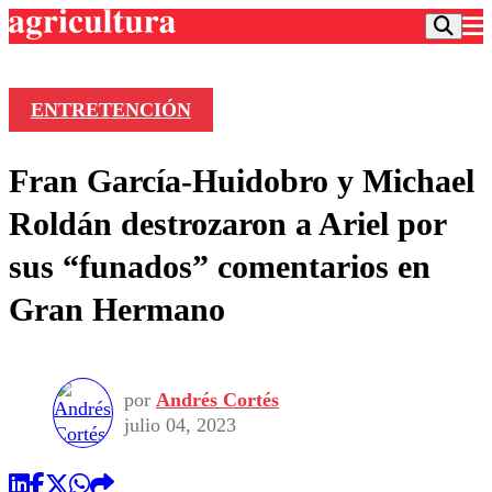
ENTRETENCIÓN
Podcast
Fran García-Huidobro y Michael
Frecuencias
Agricultura TV
Roldán destrozaron a Ariel por
Deportes
sus “funados” comentarios en
Entretención
Colo Colo
Noticias
Gran Hermano
Motor
Vida Social
Otros Deportes
Dato Practico
Publicaciones en medios
Seleccion Chilena
Economía
Opinión
Torneo Internacional
Internacional
por
Andrés Cortés
Programas
Torneo Nacional
Nacional
julio 04, 2023
Comercial
Universidad Católica
Política
Universidad de Chile
Sustentabilidad