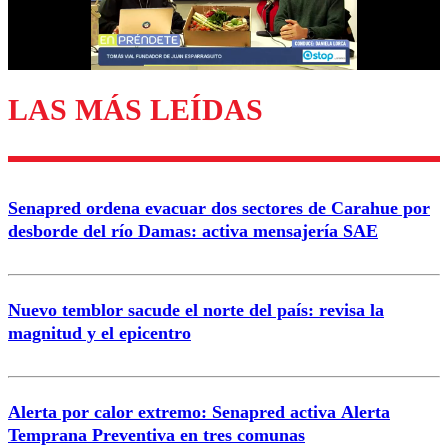
Correo
LAS MÁS LEÍDAS
Enviar comentario
Senapred ordena evacuar dos sectores de Carahue por
desborde del río Damas: activa mensajería SAE
Nuevo temblor sacude el norte del país: revisa la
magnitud y el epicentro
Alerta por calor extremo: Senapred activa Alerta
Temprana Preventiva en tres comunas