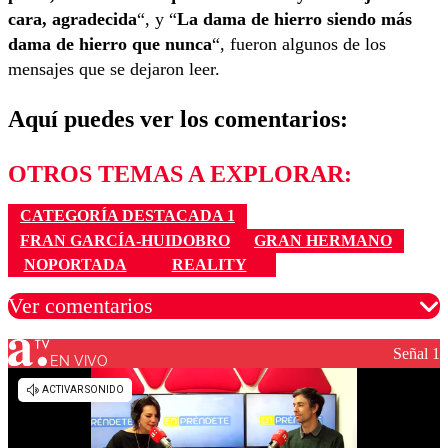
cara, agradecida
“, y “
La dama de hierro siendo más
dama de hierro que nunca
“, fueron algunos de los
mensajes que se dejaron leer.
Aquí puedes ver los comentarios:
OTROS TEMAS A EXPLORAR:
CATEGORÍA DESTACADA 1
FRAN GARCÍA-HUIDOBRO
GRAN HERMANO
NOPORTADA
REALITY
Ver comentarios
Señal 1
EN VIVO
Los comentarios son moderados para garantizar un
diálogo respetuoso.
Nombre