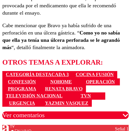
provocada por el medicamento que ella le recomendó
durante el ensayo.
Cabe mencionar que Bravo ya había sufrido de una
perforación en una úlcera gástrica. “
Como yo no sabía
que ella ya tenía una úlcera perforada se le agrandó
más
“, detalló finalmente la animadora.
OTROS TEMAS A EXPLORAR:
CATEGORÍA DESTACADA 3
COCINA FUSIÓN
CONFESIÓN
NOHOME
OPERACIÓN
PROGRAMA
RENATA BRAVO
TELEVISIÓN NACIONAL
TVN
URGENCIA
YAZMIN VASQUEZ
Ver comentarios
Señal 1