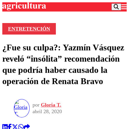
ENTRETENCIÓN
Podcast
¿Fue su culpa?: Yazmín Vásquez
Frecuencias
Agricultura TV
reveló “insólita” recomendación
Deportes
que podría haber causado la
Entretención
Colo Colo
Noticias
operación de Renata Bravo
Motor
Vida Social
Otros Deportes
Dato Practico
Publicaciones en medios
Seleccion Chilena
Economía
Opinión
Torneo Internacional
Internacional
por
Gloria T.
Programas
Torneo Nacional
Nacional
abril 28, 2020
Comercial
Universidad Católica
Política
Universidad de Chile
Sustentabilidad