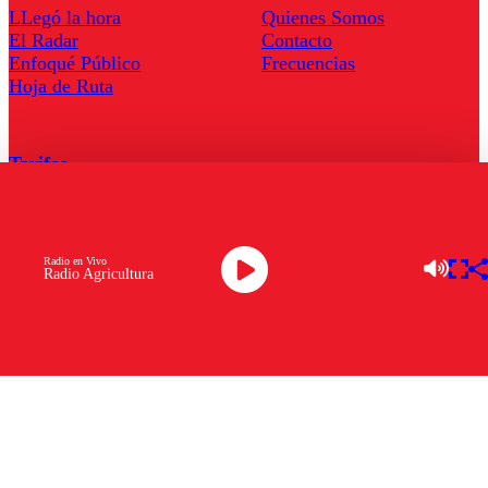
LLegó la hora
Quienes Somos
El Radar
Contacto
Enfoqué Público
Frecuencias
Hoja de Ruta
Tarifas
Comercial
Tarifas Servel Radio
Radio en Vivo
Radio Agricultura
Radio en Vivo
TV en Vivo
Descarga la APP