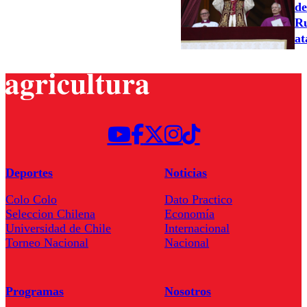
de
Ru
at
Deportes
Noticias
Colo Colo
Dato Practico
Seleccion Chilena
Economía
Universidad de Chile
Internacional
Torneo Nacional
Nacional
Programas
Nosotros