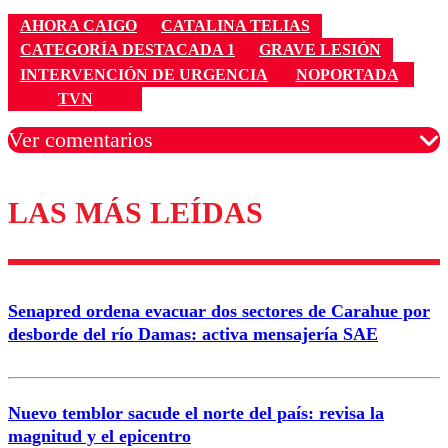
AHORA CAIGO
CATALINA TELIAS
CATEGORÍA DESTACADA 1
GRAVE LESIÓN
INTERVENCIÓN DE URGENCIA
NOPORTADA
TVN
Ver comentarios
LAS MÁS LEÍDAS
Los comentarios son moderados para garantizar un
diálogo respetuoso.
Nombre
Senapred ordena evacuar dos sectores de Carahue por
Correo
desborde del río Damas: activa mensajería SAE
Nuevo temblor sacude el norte del país: revisa la
magnitud y el epicentro
Enviar comentario