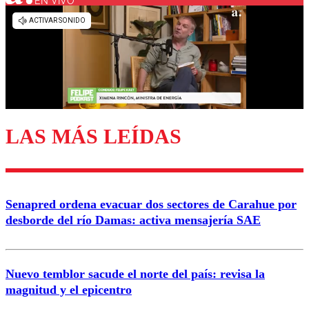
EN VIVO
Los comentarios son moderados para garantizar un
diálogo respetuoso.
Nombre
Correo
LAS MÁS LEÍDAS
Enviar comentario
Senapred ordena evacuar dos sectores de Carahue por
desborde del río Damas: activa mensajería SAE
Nuevo temblor sacude el norte del país: revisa la
magnitud y el epicentro