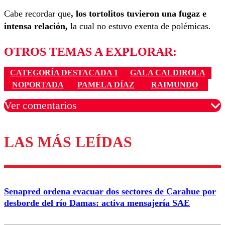
Cabe recordar que
, los tortolitos tuvieron una fugaz e
intensa relación,
la cual no estuvo exenta de polémicas.
OTROS TEMAS A EXPLORAR:
CATEGORÍA DESTACADA 1
GALA CALDIROLA
NOPORTADA
PAMELA DÍAZ
RAIMUNDO
Ver comentarios
LAS MÁS LEÍDAS
Los comentarios son moderados para garantizar un
diálogo respetuoso.
Nombre
Senapred ordena evacuar dos sectores de Carahue por
Correo
desborde del río Damas: activa mensajería SAE