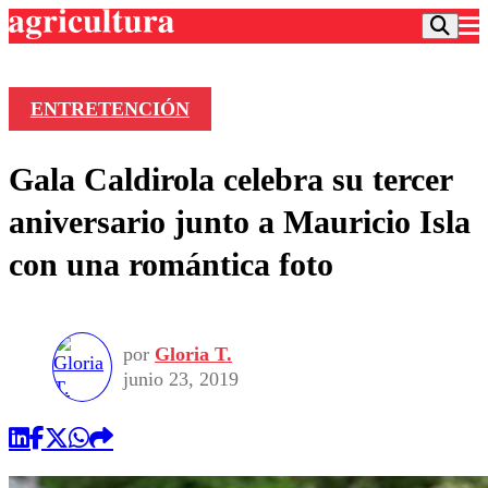
ENTRETENCIÓN
Podcast
Gala Caldirola celebra su tercer
Frecuencias
Agricultura TV
aniversario junto a Mauricio Isla
Deportes
con una romántica foto
Entretención
Colo Colo
Noticias
Motor
Vida Social
Otros Deportes
Dato Practico
Publicaciones en medios
por
Gloria T.
Seleccion Chilena
Economía
Opinión
junio 23, 2019
Torneo Internacional
Internacional
Programas
Torneo Nacional
Nacional
Comercial
Universidad Católica
Política
Universidad de Chile
Sustentabilidad