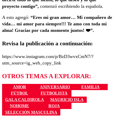
proyecto contigo”,
comenzó escribiendo la española.
A esto agregó:
“Eres mi gran amor… Mi compañero de
vida… mi amor para siempre!!! Te amo con toda mi
alma! Gracias por cada momento juntos! ❤️”.
Revisa la publicación a continuación:
https://www.instagram.com/p/BzD3wvxCmN7/?
utm_source=ig_web_copy_link
OTROS TEMAS A EXPLORAR:
AMOR
ANIVERSARIO
FAMILIA
FÚTBOL
FUTBOLISTA
GALA CALDIROLA
MAURICIO ISLA
NOHOME
ROJA
SELECCIÓN MASCULINA