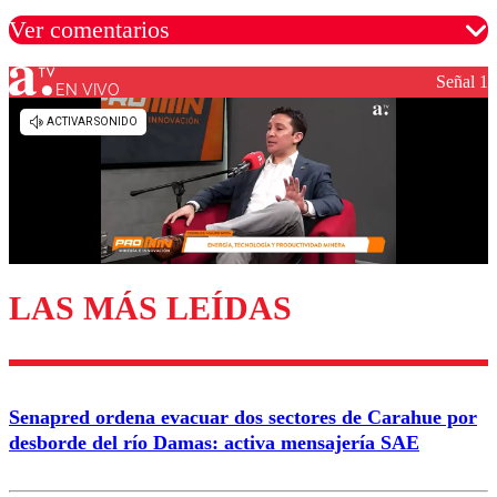
Ver comentarios
Señal 1
EN VIVO
Los comentarios son moderados para garantizar un
diálogo respetuoso.
Nombre
Correo
LAS MÁS LEÍDAS
Enviar comentario
Senapred ordena evacuar dos sectores de Carahue por
desborde del río Damas: activa mensajería SAE