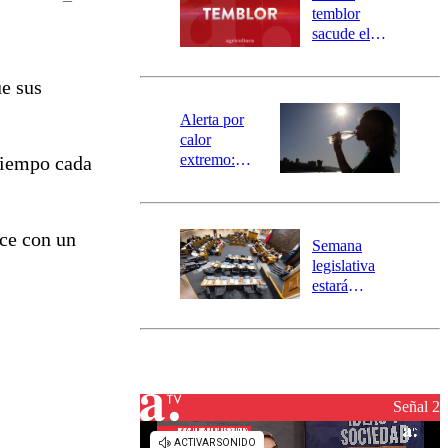
activa
temblor
mensajería
sacude el
SAE
norte del país:
revisa la
ue sus
magnitud y el
epicentro
Alerta por
calor
extremo:
 tiempo cada
Senapred
activa Alerta
Temprana
ece con un
Preventiva en
Semana
tres comunas
legislativa
estará
marcada por
el fin de la
tramitación
del proyecto
de
reconstrucción
Señal 2