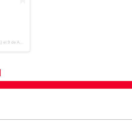
a) el
9 de Abr de 2019 a las 11:18 PDT
ados para garantizar un diálogo respetuoso.
Correo