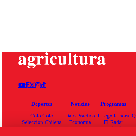
Deportes
Noticias
Programas
Colo Colo
Dato Practico
LLegó la hora
Q
Seleccion Chilena
Economía
El Radar
Universidad de Chile
Internacional
Enfoqué Público
Torneo Nacional
Nacional
Hoja de Ruta