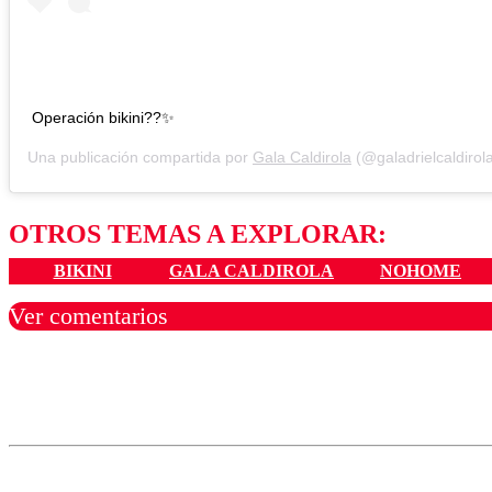
Operación bikini??✨
Una publicación compartida por
Gala Caldirola
(@galadrielcaldirol
OTROS TEMAS A EXPLORAR:
BIKINI
GALA CALDIROLA
NOHOME
Ver comentarios
Los comentarios son moder
Nombre