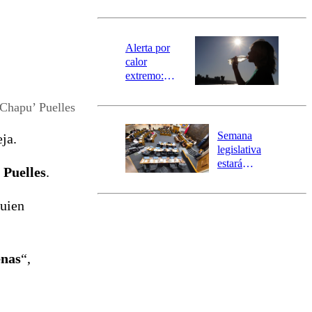
norte del país:
revisa la
magnitud y el
epicentro
Alerta por
calor
extremo:
Senapred
activa Alerta
‘Chapu’ Puelles
Temprana
Preventiva en
Semana
ja.
tres comunas
legislativa
estará
Puelles
.
marcada por
el fin de la
quien
tramitación
del proyecto
de
reconstrucción
enas
“,