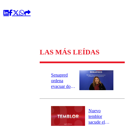
LAS MÁS LEÍDAS
Senapred
ordena
evacuar dos
sectores de
Carahue por
desborde del
río Damas:
Nuevo
activa
temblor
mensajería
sacude el
SAE