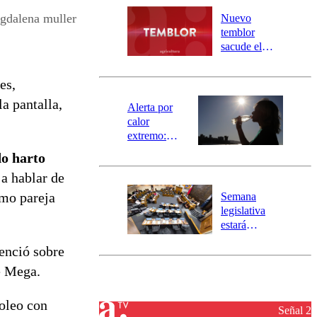
río Damas:
gdalena muller
Nuevo
activa
temblor
mensajería
sacude el
SAE
norte del país:
revisa la
es,
magnitud y el
a pantalla,
epicentro
Alerta por
calor
extremo:
Senapred
do harto
activa Alerta
a hablar de
Temprana
Preventiva en
omo pareja
Semana
tres comunas
legislativa
estará
marcada por
enció sobre
el fin de la
tramitación
de Mega.
del proyecto
de
loleo con
reconstrucción
Señal 2