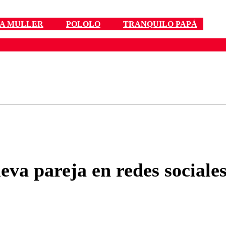
A MULLER
POLOLO
TRANQUILO PAPÁ
ados para garantizar un diálogo respetuoso.
Correo
Enviar c
va pareja en redes sociale