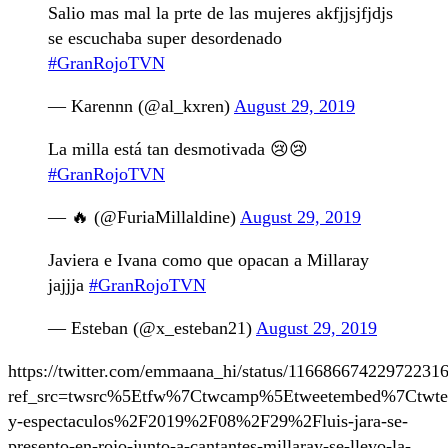
Salio mas mal la prte de las mujeres akfjjsjfjdjs
se escuchaba super desordenado
#GranRojoTVN
— Karennn (@al_kxren)
August 29, 2019
La milla está tan desmotivada 😢😢
#GranRojoTVN
— 🔥 (@FuriaMillaldine)
August 29, 2019
Javiera e Ivana como que opacan a Millaray
jajjja
#GranRojoTVN
— Esteban (@x_esteban21)
August 29, 2019
https://twitter.com/emmaana_hi/status/11668667422972231
ref_src=twsrc%5Etfw%7Ctwcamp%5Etweetembed%7Ctwte
y-espectaculos%2F2019%2F08%2F29%2Fluis-jara-se-
presento-en-rojo-junto-a-cantantes-millaray-se-llevo-la-