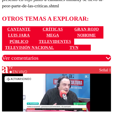
peor-parte-de-las-criticas.shtml
OTROS TEMAS A EXPLORAR:
CANTANTE
CRÍTICAS
GRAN ROJO
LUIS JARA
MEGA
NOHOME
PÚBLICO
TELEVIDENTES
TELEVISIÓN NACIONAL
TVN
Ver comentarios
Señal 1
EN VIVO
Los comentarios son moderados para garantizar un
diálogo respetuoso.
Nombre
Correo