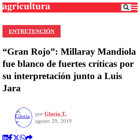
ENTRETENCIÓN
Podcast
“Gran Rojo”: Millaray Mandiola
Frecuencias
Agricultura TV
fue blanco de fuertes críticas por
Deportes
su interpretación junto a Luis
Entretención
Colo Colo
Noticias
Jara
Motor
Vida Social
Otros Deportes
Dato Practico
Publicaciones en medios
Seleccion Chilena
Economía
Opinión
Torneo Internacional
Internacional
por
Gloria T.
Programas
Torneo Nacional
Nacional
agosto 29, 2019
Comercial
Universidad Católica
Política
Universidad de Chile
Sustentabilidad