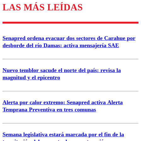
LAS MÁS LEÍDAS
Los comentarios son moderados para garantizar un
diálogo respetuoso.
Nombre
Senapred ordena evacuar dos sectores de Carahue por
Correo
desborde del río Damas: activa mensajería SAE
Nuevo temblor sacude el norte del país: revisa la
magnitud y el epicentro
Enviar comentario
Alerta por calor extremo: Senapred activa Alerta
Temprana Preventiva en tres comunas
Semana legislativa estará marcada por el fin de la