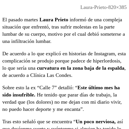
Laura-Prieto-820×385
El pasado martes
Laura Prieto
informó de una compleja
situación que enfrentó, tras sufrir molestas en la parte
lumbar de su cuerpo, motivo por el cual debió someterse a
una infiltración lumbar.
De acuerdo a lo que explicó en historias de Instagram, esta
complicación se produjo porque padece de hiperlordosis,
lo que sería una
curvatura en la zona baja de la espalda
,
de acuerdo a Clínica Las Condes.
Sobre esto la ex “Calle 7” detalló: “
Este último mes ha
sido insufrible.
He tenido que parar días de trabajo, la
verdad que (los dolores) no me dejan con mi diario vivir,
no puedo hacer deporte y me encanta”.
Tras esto señaló que se encuentra “
Un poco nerviosa,
así
que deséenme suerte y cuéntenme si alguien ha tenido lo