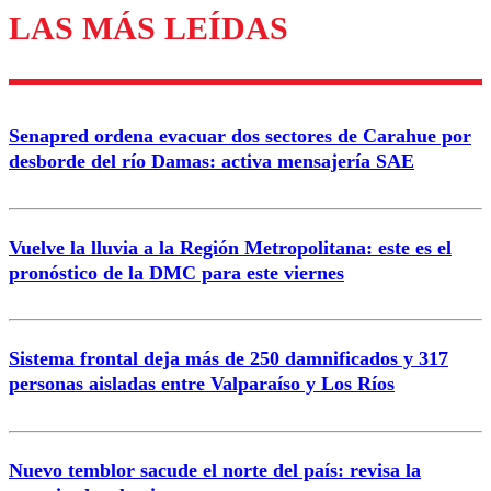
LAS MÁS LEÍDAS
Los comentarios son moderados para garantizar un
diálogo respetuoso.
Nombre
Senapred ordena evacuar dos sectores de Carahue por
Correo
desborde del río Damas: activa mensajería SAE
Vuelve la lluvia a la Región Metropolitana: este es el
pronóstico de la DMC para este viernes
Enviar comentario
Sistema frontal deja más de 250 damnificados y 317
personas aisladas entre Valparaíso y Los Ríos
Nuevo temblor sacude el norte del país: revisa la