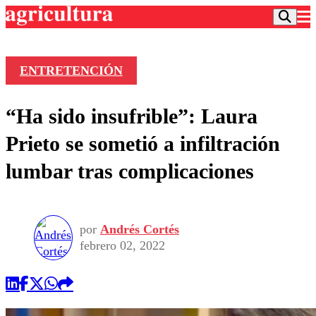
ENTRETENCIÓN
Podcast
“Ha sido insufrible”: Laura
Frecuencias
Agricultura TV
Prieto se sometió a infiltración
Deportes
lumbar tras complicaciones
Entretención
Colo Colo
Noticias
Motor
Vida Social
Otros Deportes
Dato Practico
Publicaciones en medios
por
Andrés Cortés
Seleccion Chilena
Economía
Opinión
febrero 02, 2022
Torneo Internacional
Internacional
Programas
Torneo Nacional
Nacional
Comercial
Universidad Católica
Política
Universidad de Chile
Sustentabilidad