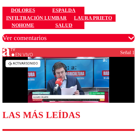
DOLORES
ESPALDA
INFILTRACIÓN LUMBAR
LAURA PRIETO
NOHOME
SALUD
Ver comentarios
Señal 1
EN VIVO
Los comentarios son moderados para garantizar un
diálogo respetuoso.
Nombre
Correo
LAS MÁS LEÍDAS
Enviar comentario