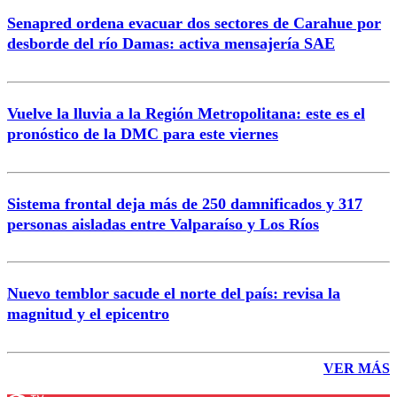
Senapred ordena evacuar dos sectores de Carahue por
desborde del río Damas: activa mensajería SAE
Vuelve la lluvia a la Región Metropolitana: este es el
pronóstico de la DMC para este viernes
Sistema frontal deja más de 250 damnificados y 317
personas aisladas entre Valparaíso y Los Ríos
Nuevo temblor sacude el norte del país: revisa la
magnitud y el epicentro
VER MÁS