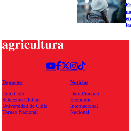
Em
po
en
la
Deportes
Noticias
Colo Colo
Dato Practico
Seleccion Chilena
Economía
Universidad de Chile
Internacional
Torneo Nacional
Nacional