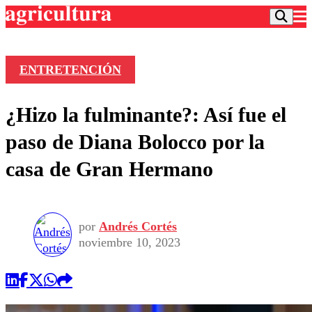
ENTRETENCIÓN
Podcast
¿Hizo la fulminante?: Así fue el
Frecuencias
Agricultura TV
paso de Diana Bolocco por la
Deportes
casa de Gran Hermano
Entretención
Colo Colo
Noticias
Motor
Vida Social
Otros Deportes
Dato Practico
Publicaciones en medios
por
Andrés Cortés
Seleccion Chilena
Economía
Opinión
noviembre 10, 2023
Torneo Internacional
Internacional
Programas
Torneo Nacional
Nacional
Comercial
Universidad Católica
Política
Universidad de Chile
Sustentabilidad