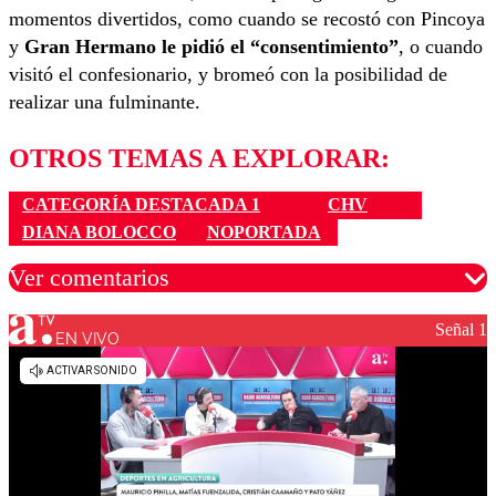
momentos divertidos, como cuando se recostó con Pincoya
y
Gran Hermano le pidió el “consentimiento”
, o cuando
visitó el confesionario, y bromeó con la posibilidad de
realizar una fulminante.
OTROS TEMAS A EXPLORAR:
CATEGORÍA DESTACADA 1
CHV
DIANA BOLOCCO
NOPORTADA
Ver comentarios
Señal 1
EN VIVO
Los comentarios son moderados para garantizar un
diálogo respetuoso.
Nombre
Correo