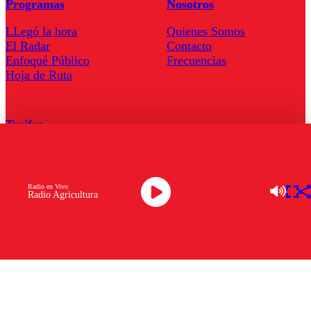
Programas
Nosotros
LLegó la hora
Quienes Somos
El Radar
Contacto
Enfoqué Público
Frecuencias
Hoja de Ruta
Tarifas
Comercial
Tarifas Servel Radio
Radio en Vivo
Radio Agricultura
Radio en Vivo
TV en Vivo
Descarga la APP