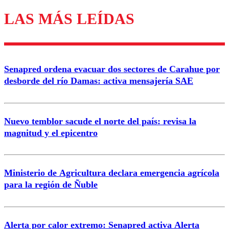
LAS MÁS LEÍDAS
Los comentarios son moderados para garantizar un
diálogo respetuoso.
Nombre
Senapred ordena evacuar dos sectores de Carahue por
Correo
desborde del río Damas: activa mensajería SAE
Nuevo temblor sacude el norte del país: revisa la
magnitud y el epicentro
Enviar comentario
Ministerio de Agricultura declara emergencia agrícola
para la región de Ñuble
Alerta por calor extremo: Senapred activa Alerta