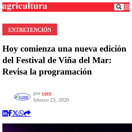
ENTRETENCIÓN
Podcast
Hoy comienza una nueva edición
Frecuencias
Agricultura TV
del Festival de Viña del Mar:
Deportes
Revisa la programación
Entretención
Colo Colo
Noticias
Motor
Vida Social
Otros Deportes
Dato Practico
por
core
Publicaciones en medios
Seleccion Chilena
Economía
febrero 23, 2020
Opinión
Torneo Internacional
Internacional
Programas
Torneo Nacional
Nacional
Comercial
Universidad Católica
Política
Universidad de Chile
Sustentabilidad