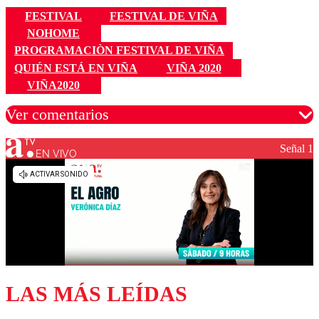
FESTIVAL
FESTIVAL DE VIÑA
NOHOME
PROGRAMACIÒN FESTIVAL DE VIÑA
QUIÉN ESTÁ EN VIÑA
VIÑA 2020
VIÑA2020
Ver comentarios
Señal 1
EN VIVO
Los comentarios son moderados para garantizar un
diálogo respetuoso.
Nombre
Correo
LAS MÁS LEÍDAS