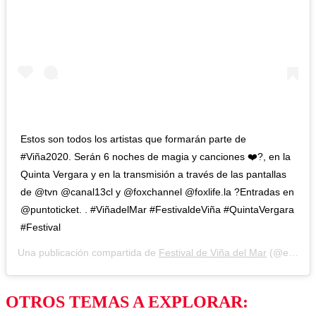
Estos son todos los artistas que formarán parte de
#Viña2020. Serán 6 noches de magia y canciones ❤️?, en la
Quinta Vergara y en la transmisión a través de las pantallas
de @tvn @canal13cl y @foxchannel @foxlife.la ?Entradas en
@puntoticket. . #ViñadelMar #FestivaldeViña #QuintaVergara
#Festival
Una publicación compartida de
Festival de Viña del Mar
(@elfestivaldevina) el
OTROS TEMAS A EXPLORAR: