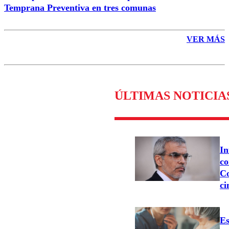
Temprana Preventiva en tres comunas
VER MÁS
ÚLTIMAS NOTICIA
In
co
Co
ci
Es