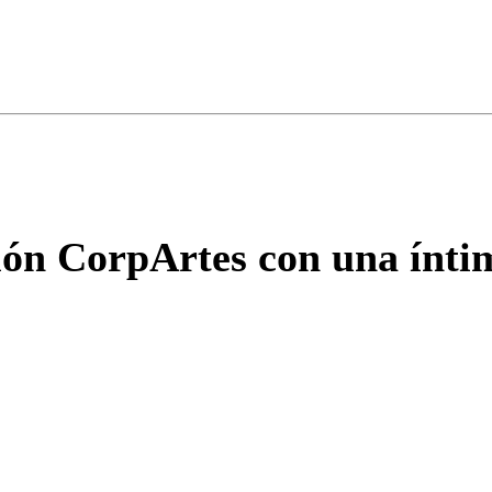
ados para garantizar un diálogo respetuoso.
Correo
Enviar c
ón CorpArtes con una íntim