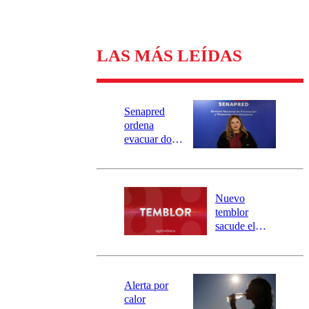
LAS MÁS LEÍDAS
Senapred
ordena
evacuar dos
sectores de
Carahue por
desborde del
río Damas:
Nuevo
activa
temblor
mensajería
sacude el
SAE
norte del país:
revisa la
magnitud y el
epicentro
Alerta por
calor