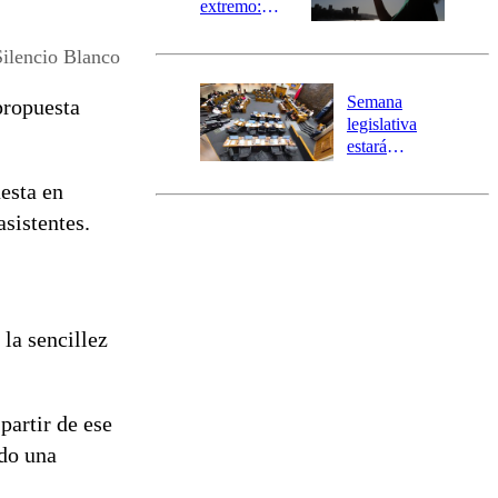
extremo:
Senapred
activa Alerta
ilencio Blanco
Temprana
Preventiva en
Semana
propuesta
tres comunas
legislativa
estará
marcada por
esta en
el fin de la
tramitación
asistentes.
del proyecto
de
reconstrucción
la sencillez
partir de ese
ndo una