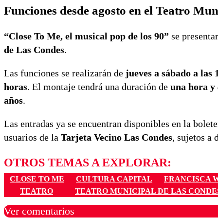
Funciones desde agosto en el Teatro Mun
“Close To Me, el musical pop de los 90”
se presentar
de Las Condes
.
Las funciones se realizarán de
jueves a sábado a las 
horas
. El montaje tendrá una duración de
una hora y
años
.
Las entradas ya se encuentran disponibles en la boleter
usuarios de la
Tarjeta Vecino Las Condes
, sujetos a 
OTROS TEMAS A EXPLORAR:
CLOSE TO ME
CULTURA CAPITAL
FRANCISCA 
TEATRO
TEATRO MUNICIPAL DE LAS CONDE
Ver comentarios