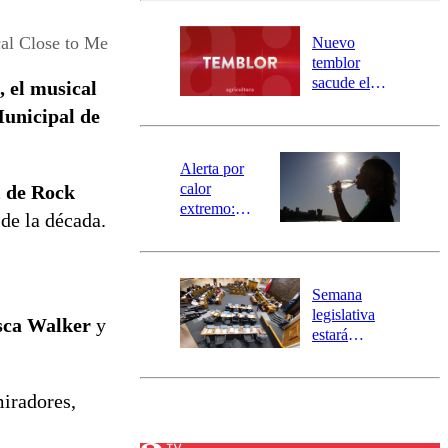
desborde del
río Damas:
al Close to Me
Nuevo
activa
temblor
mensajería
sacude el
 el musical
SAE
norte del país:
unicipal de
revisa la
magnitud y el
epicentro
Alerta por
calor
l de Rock
extremo:
de la década.
Senapred
activa Alerta
Temprana
Preventiva en
Semana
tres comunas
legislativa
sca Walker
y
estará
marcada por
el fin de la
tramitación
miradores,
del proyecto
de