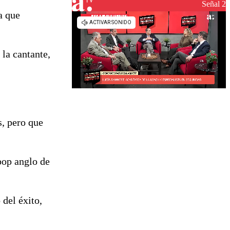
reconstrucción
Señal 2
a que
 la cantante,
, pero que
pop anglo de
del éxito,