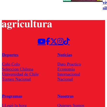
vi
si
Deportes
Noticias
Colo Colo
Dato Practico
Seleccion Chilena
Economía
Universidad de Chile
Internacional
Torneo Nacional
Nacional
Programas
Nosotros
LLegó la hora
Quienes Somos