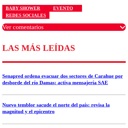
BABY SHOWER
EVENTO
REDES SOCIALES
Ver comentarios
LAS MÁS LEÍDAS
Los comentarios son moderados para garantizar un
diálogo respetuoso.
Nombre
Senapred ordena evacuar dos sectores de Carahue por
Correo
desborde del río Damas: activa mensajería SAE
Nuevo temblor sacude el norte del país: revisa la
magnitud y el epicentro
Enviar comentario