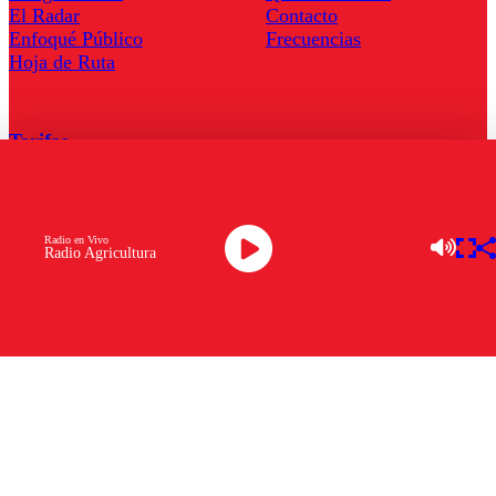
El Radar
Contacto
Enfoqué Público
Frecuencias
Hoja de Ruta
Tarifas
Comercial
Tarifas Servel Radio
Radio en Vivo
Radio Agricultura
Radio en Vivo
TV en Vivo
Descarga la APP