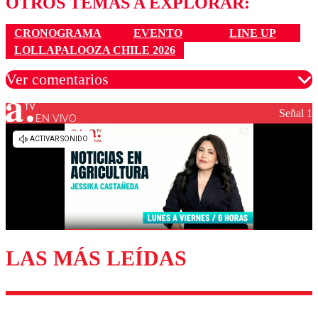
OTROS TEMAS A EXPLORAR:
CRONOGRAMA
EVENTO
LINE UP
LOLLAPALOOZA CHILE 2026
Ver comentarios
Señal 1
EN VIVO
Los comentarios son moderados para garantizar un
diálogo respetuoso.
Nombre
Correo
LAS MÁS LEÍDAS
Enviar comentario