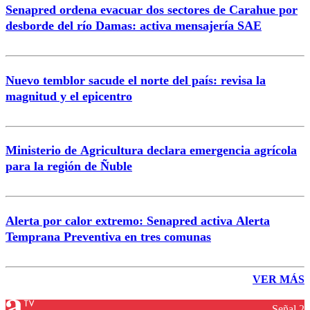
Senapred ordena evacuar dos sectores de Carahue por
desborde del río Damas: activa mensajería SAE
Nuevo temblor sacude el norte del país: revisa la
magnitud y el epicentro
Ministerio de Agricultura declara emergencia agrícola
para la región de Ñuble
Alerta por calor extremo: Senapred activa Alerta
Temprana Preventiva en tres comunas
VER MÁS
Señal 2