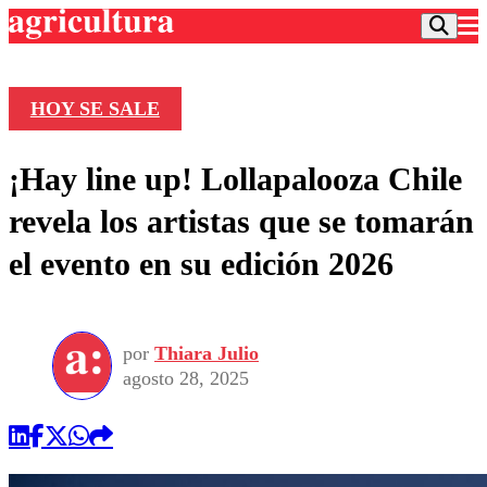
HOY SE SALE
Podcast
¡Hay line up! Lollapalooza Chile
Frecuencias
Agricultura TV
revela los artistas que se tomarán
Deportes
el evento en su edición 2026
Entretención
Colo Colo
Noticias
Motor
Vida Social
Otros Deportes
Dato Practico
Publicaciones en medios
por
Thiara Julio
Seleccion Chilena
Economía
Opinión
agosto 28, 2025
Torneo Internacional
Internacional
Programas
Torneo Nacional
Nacional
Comercial
Universidad Católica
Política
Universidad de Chile
Sustentabilidad