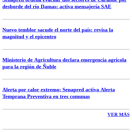
Correo
desborde del río Damas: activa mensajería SAE
Nuevo temblor sacude el norte del país: revisa la
magnitud y el epicentro
Enviar comentario
Ministerio de Agricultura declara emergencia agrícola
para la región de Ñuble
Alerta por calor extremo: Senapred activa Alerta
Temprana Preventiva en tres comunas
VER MÁS