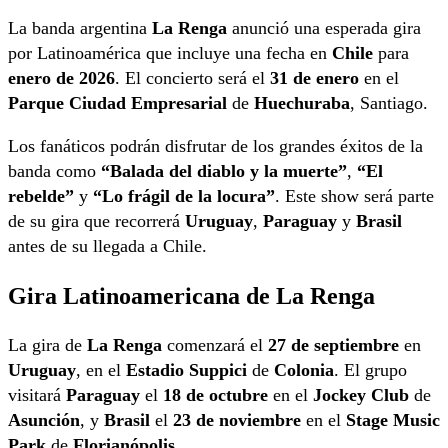
La banda argentina
La Renga
anunció una esperada gira
por Latinoamérica que incluye una fecha en
Chile
para
enero de 2026
. El concierto será el
31 de enero
en el
Parque Ciudad Empresarial
de
Huechuraba
, Santiago.
Los fanáticos podrán disfrutar de los grandes éxitos de la
banda como
“Balada del diablo y la muerte”
,
“El
rebelde”
y
“Lo frágil de la locura”
. Este show será parte
de su gira que recorrerá
Uruguay
,
Paraguay
y
Brasil
antes de su llegada a Chile.
Gira Latinoamericana de La Renga
La gira de
La Renga
comenzará el
27 de septiembre
en
Uruguay
, en el
Estadio Suppici
de
Colonia
. El grupo
visitará
Paraguay
el
18 de octubre
en el
Jockey Club
de
Asunción
, y
Brasil
el
23 de noviembre
en el
Stage Music
Park
de
Florianópolis
.