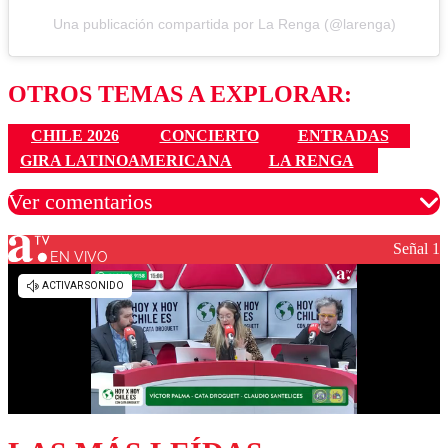
Una publicación compartida por La Renga (@larenga)
OTROS TEMAS A EXPLORAR:
CHILE 2026
CONCIERTO
ENTRADAS
GIRA LATINOAMERICANA
LA RENGA
Ver comentarios
Señal 1
EN VIVO
Los comentarios son moderados para garantizar un
diálogo respetuoso.
Nombre
Correo