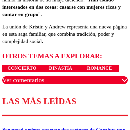
interesados en dos cosas: casarse con mujeres ricas y
cantar en grupo
”.
La unión de Kristin y Andrew representa una nueva página
en esta saga familiar, que combina tradición, poder y
complejidad social.
OTROS TEMAS A EXPLORAR:
CONCIERTO
DINASTÍA
ROMANCE
Ver comentarios
LAS MÁS LEÍDAS
Los comentarios son moderados para garantizar un
diálogo respetuoso.
Nombre
Senapred ordena evacuar dos sectores de Carahue por