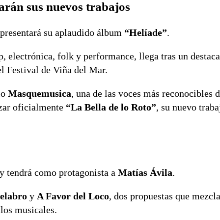
arán sus nuevos trabajos
 presentará su aplaudido álbum
“Helíade”
.
, electrónica, folk y performance, llega tras un destac
l Festival de Viña del Mar.
io
Masquemusica
, una de las voces más reconocibles d
nzar oficialmente
“La Bella de lo Roto”
, su nuevo traba
o y tendrá como protagonista a
Matías Ávila
.
elabro
y
A Favor del Loco
, dos propuestas que mezcla
ilos musicales.