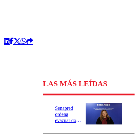
LAS MÁS LEÍDAS
Senapred
ordena
evacuar dos
sectores de
Carahue por