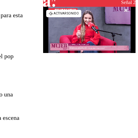
reconstrucción
Señal 2
 para esta
el pop
do una
a escena