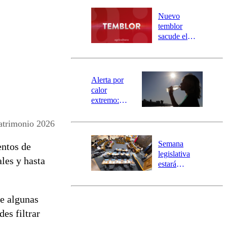
desborde del
río Damas:
Nuevo
activa
temblor
mensajería
sacude el
SAE
norte del país:
revisa la
magnitud y el
epicentro
Alerta por
calor
extremo:
Senapred
activa Alerta
atrimonio 2026
Temprana
Preventiva en
Semana
entos de
tres comunas
legislativa
ales y hasta
estará
marcada por
el fin de la
tramitación
ue algunas
del proyecto
des filtrar
de
reconstrucción