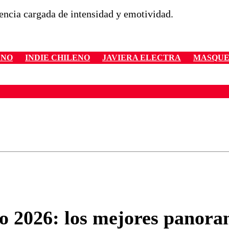
iencia cargada de intensidad y emotividad.
ENO
INDIE CHILENO
JAVIERA ELECTRA
MASQUE
ados para garantizar un diálogo respetuoso.
Correo
Enviar c
io 2026: los mejores panora