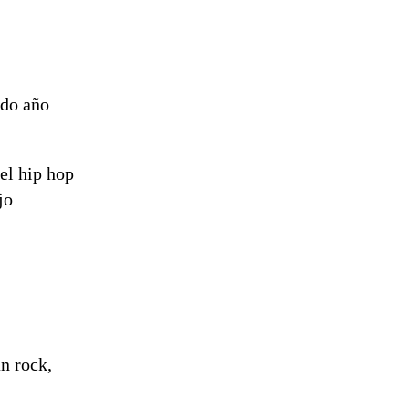
ado año
el hip hop
jo
n rock,