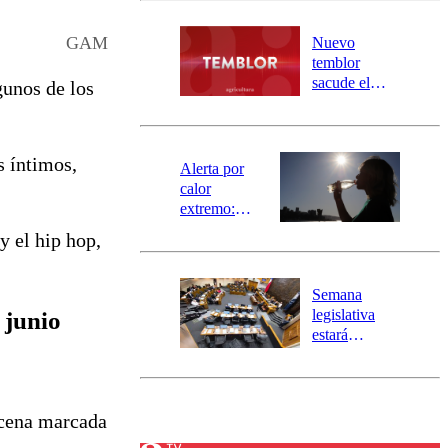
desborde del
río Damas:
GAM
Nuevo
activa
temblor
mensajería
sacude el
gunos de los
SAE
norte del país:
revisa la
magnitud y el
s íntimos,
epicentro
Alerta por
calor
extremo:
Senapred
y el hip hop,
activa Alerta
Temprana
Preventiva en
Semana
tres comunas
legislativa
 junio
estará
marcada por
el fin de la
tramitación
del proyecto
scena marcada
de