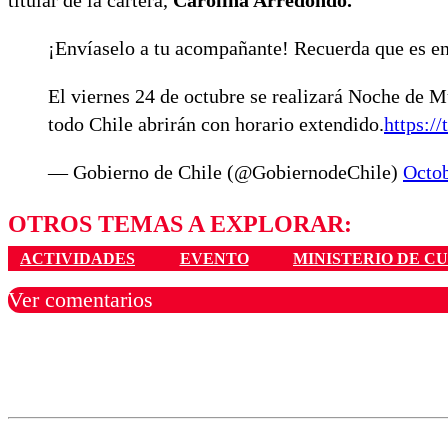
titular de la cartera,
Carolina Arredondo.
¡Envíaselo a tu acompañante! Recuerda que es en
El viernes 24 de octubre se realizará Noche de M
todo Chile abrirán con horario extendido.
https:/
— Gobierno de Chile (@GobiernodeChile)
Octob
OTROS TEMAS A EXPLORAR:
ACTIVIDADES
EVENTO
MINISTERIO DE C
Ver comentarios
Los comentarios son moder
Nombre