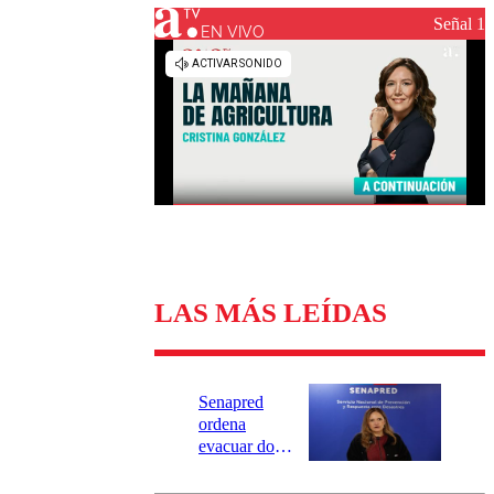
Universidad Católica
Política
Señal 1
Universidad de Chile
Sustentabilidad
EN VIVO
LAS MÁS LEÍDAS
Senapred
ordena
evacuar dos
sectores de
Carahue por