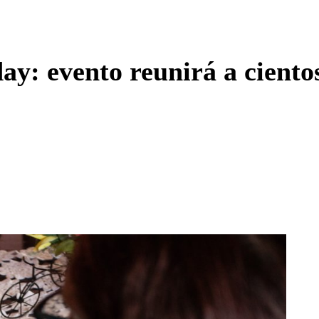
Enviar c
y: evento reunirá a ciento