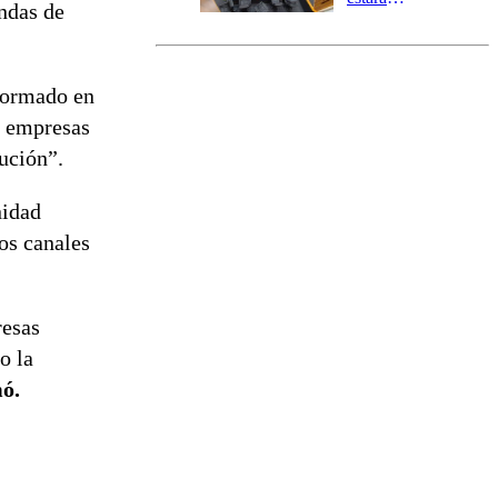
endas de
marcada por
el fin de la
tramitación
del proyecto
sformado en
de
s empresas
reconstrucción
ución”.
nidad
los canales
resas
o la
mó.