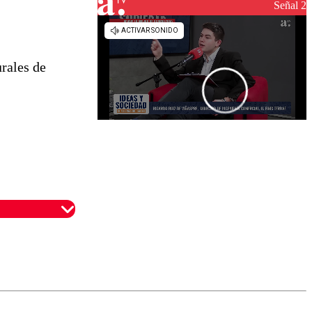
reconstrucción
Señal 2
urales de