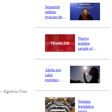
Senapred
ordena
evacuar dos
sectores de
Carahue por
desborde del
río Damas:
Nuevo
activa
temblor
mensajería
sacude el
SAE
norte del país:
revisa la
magnitud y el
epicentro
Alerta por
calor
extremo:
Senapred
activa Alerta
 – Agencia Uno
Temprana
Preventiva en
Semana
tres comunas
legislativa
estará