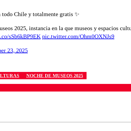
 todo Chile y totalmente gratis ✨
useos 2025, instancia en la que museos y espacios cult
/t.co/sSb6kBP9EK
pic.twitter.com/Ohm0OXNJs9
er 23, 2025
ULTURAS
NOCHE DE MUSEOS 2025
ados para garantizar un diálogo respetuoso.
Correo