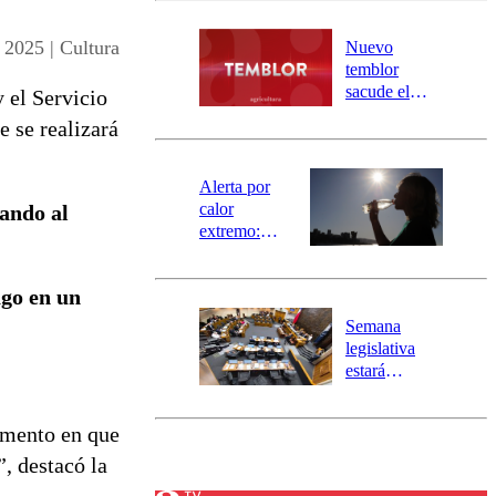
desborde del
río Damas:
2025 | Cultura
Nuevo
activa
temblor
mensajería
sacude el
y el Servicio
SAE
norte del país:
 se realizará
revisa la
magnitud y el
epicentro
Alerta por
calor
tando al
extremo:
Senapred
activa Alerta
ago en un
Temprana
Preventiva en
Semana
tres comunas
legislativa
estará
marcada por
el fin de la
omento en que
tramitación
del proyecto
”, destacó la
de