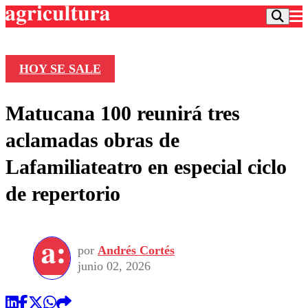
HOY SE SALE
Podcast
Matucana 100 reunirá tres
Frecuencias
Agricultura TV
aclamadas obras de
Deportes
Lafamiliateatro en especial ciclo
Entretención
Colo Colo
Noticias
de repertorio
Motor
Vida Social
Otros Deportes
Dato Practico
Publicaciones en medios
Seleccion Chilena
Economía
Opinión
Torneo Internacional
Internacional
por
Andrés Cortés
Programas
Torneo Nacional
Nacional
junio 02, 2026
Comercial
Universidad Católica
Política
Universidad de Chile
Sustentabilidad