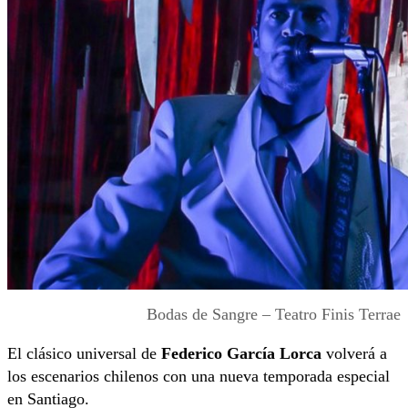
Bodas de Sangre – Teatro Finis Terrae
El clásico universal de
Federico García Lorca
volverá a
los escenarios chilenos con una nueva temporada especial
en Santiago.