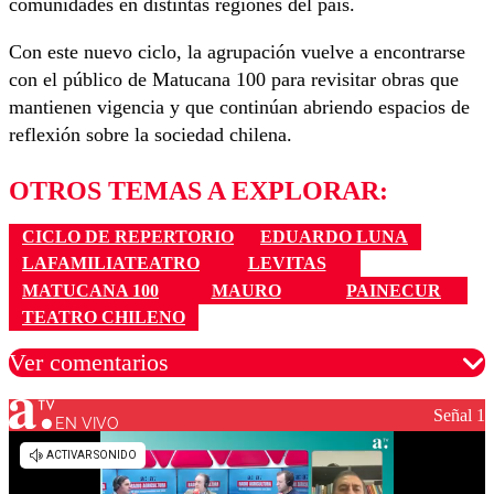
comunidades en distintas regiones del país.
Con este nuevo ciclo, la agrupación vuelve a encontrarse
con el público de Matucana 100 para revisitar obras que
mantienen vigencia y que continúan abriendo espacios de
reflexión sobre la sociedad chilena.
OTROS TEMAS A EXPLORAR:
CICLO DE REPERTORIO
EDUARDO LUNA
LAFAMILIATEATRO
LEVITAS
MATUCANA 100
MAURO
PAINECUR
TEATRO CHILENO
Ver comentarios
Señal 1
EN VIVO
Los comentarios son moderados para garantizar un
diálogo respetuoso.
Nombre