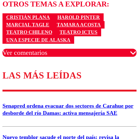
OTROS TEMAS A EXPLORAR:
CRISTIÁN PLANA
HAROLD PINTER
MARCIAL TAGLE
TAMARA ACOSTA
TEATRO CHILENO
TEATRO ICTUS
UNA ESPECIE DE ALASKA
Ver comentarios
LAS MÁS LEÍDAS
Los comentarios son moderados para garantizar un
diálogo respetuoso.
Nombre
Senapred ordena evacuar dos sectores de Carahue por
Correo
desborde del río Damas: activa mensajería SAE
Nuevo temblor sacude el norte del país: revisa la