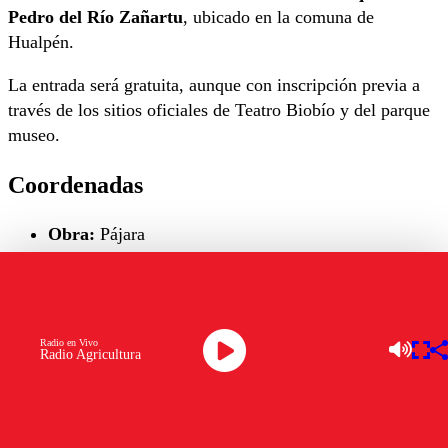
Pedro del Río Zañartu
, ubicado en la comuna de
Hualpén.
La entrada será gratuita, aunque con inscripción previa a
través de los sitios oficiales de Teatro Biobío y del parque
museo.
Coordenadas
Obra:
Pájara
Dramaturgia:
Guillermo Calderón
Lugar:
Parque Museo Pedro del Río Zañartu
Fechas:
26 al 29 de mayo
Entrada:
Gratuita previa inscripción
Radio en Vivo
Radio Agricultura
OTROS TEMAS A EXPLORAR:
BIOBIO
CULTURA CHILENA