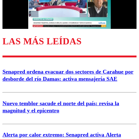
Correo
LAS MÁS LEÍDAS
Enviar comentario
Senapred ordena evacuar dos sectores de Carahue por
desborde del río Damas: activa mensajería SAE
Nuevo temblor sacude el norte del país: revisa la
magnitud y el epicentro
Alerta por calor extremo: Senapred activa Alerta