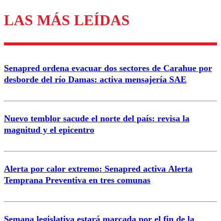
LAS MÁS LEÍDAS
Los comentarios son moderados para garantizar un
diálogo respetuoso.
Nombre
Senapred ordena evacuar dos sectores de Carahue por
Correo
desborde del río Damas: activa mensajería SAE
Nuevo temblor sacude el norte del país: revisa la
magnitud y el epicentro
Enviar comentario
Alerta por calor extremo: Senapred activa Alerta
Temprana Preventiva en tres comunas
Semana legislativa estará marcada por el fin de la