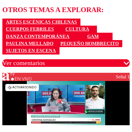
OTROS TEMAS A EXPLORAR:
ARTES ESCÉNICAS CHILENAS
CUERPOS FEBRILES
CULTURA
DANZA CONTEMPORÁNEA
GAM
PAULINA MELLADO
PEQUEÑO HOMBRECITO
SUJETOS EN ESCENA
Ver comentarios
Señal 1
EN VIVO
Los comentarios son moderados para garantizar un
diálogo respetuoso.
Nombre
Correo