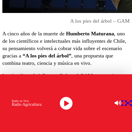
A los pies del árbol – GAM
A cinco años de la muerte de
Humberto Maturana
, uno
de los científicos e intelectuales más influyentes de Chile,
su pensamiento volverá a cobrar vida sobre el escenario
gracias a
“A los pies del árbol”
, una propuesta que
combina teatro, ciencia y música en vivo.
La obra llegará al
Centro Cultural GAM
con una breve
temporada que se extenderá entre el
11 y el 14 de junio
,
ofreciendo una experiencia escénica inspirada en las ideas
del Premio Nacional de Ciencias.
Radio en Vivo
Radio Agricultura
El montaje tendrá como protagonista a
Patricia
Rivadeneira
, quien asumirá el desafío de habitar el
universo intelectual del destacado biólogo y filósofo