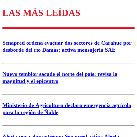
LAS MÁS LEÍDAS
Los comentarios son moderados para garantizar un
diálogo respetuoso.
Nombre
Senapred ordena evacuar dos sectores de Carahue por
Correo
desborde del río Damas: activa mensajería SAE
Nuevo temblor sacude el norte del país: revisa la
magnitud y el epicentro
Enviar comentario
Ministerio de Agricultura declara emergencia agrícola
para la región de Ñuble
Alerta por calor extremo: Senapred activa Alerta