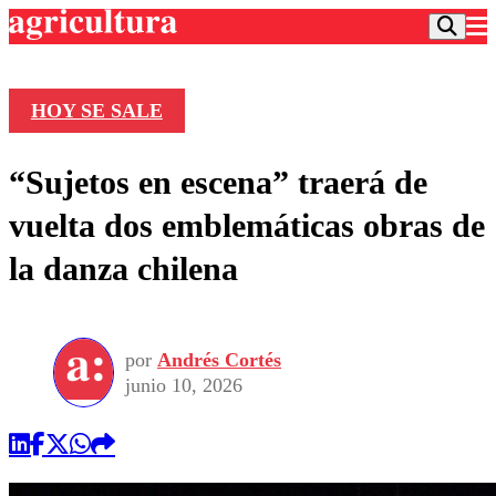
HOY SE SALE
Podcast
“Sujetos en escena” traerá de
Frecuencias
Agricultura TV
vuelta dos emblemáticas obras de
Deportes
la danza chilena
Entretención
Colo Colo
Noticias
Motor
Vida Social
Otros Deportes
Dato Practico
Publicaciones en medios
por
Andrés Cortés
Seleccion Chilena
Economía
Opinión
junio 10, 2026
Torneo Internacional
Internacional
Programas
Torneo Nacional
Nacional
Comercial
Universidad Católica
Política
Universidad de Chile
Sustentabilidad