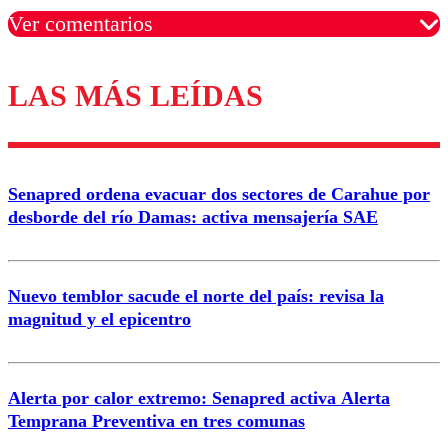
Ver comentarios
LAS MÁS LEÍDAS
Los comentarios son moderados para garantizar un
diálogo respetuoso.
Nombre
Senapred ordena evacuar dos sectores de Carahue por
Correo
desborde del río Damas: activa mensajería SAE
Nuevo temblor sacude el norte del país: revisa la
magnitud y el epicentro
Enviar comentario
Alerta por calor extremo: Senapred activa Alerta
Temprana Preventiva en tres comunas