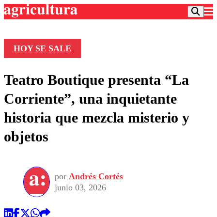
HOY SE SALE
Podcast
Teatro Boutique presenta “La
Frecuencias
Agricultura TV
Corriente”, una inquietante
Deportes
historia que mezcla misterio y
Entretención
Colo Colo
Noticias
objetos
Motor
Vida Social
Otros Deportes
Dato Practico
Publicaciones en medios
Seleccion Chilena
Economía
Opinión
Torneo Internacional
Internacional
por
Andrés Cortés
Programas
Torneo Nacional
Nacional
junio 03, 2026
Comercial
Universidad Católica
Política
Universidad de Chile
Sustentabilidad