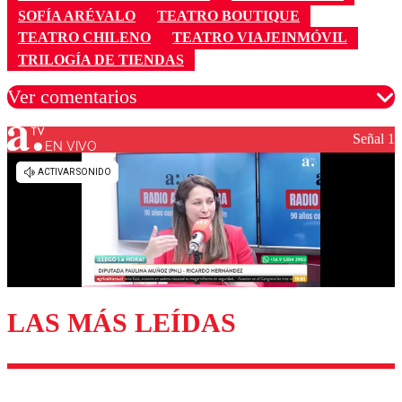
SOFÍA ARÉVALO
TEATRO BOUTIQUE
TEATRO CHILENO
TEATRO VIAJEINMÓVIL
TRILOGÍA DE TIENDAS
Ver comentarios
Señal 1
EN VIVO
Los comentarios son moderados para garantizar un
diálogo respetuoso.
Nombre
Correo
LAS MÁS LEÍDAS
Enviar comentario