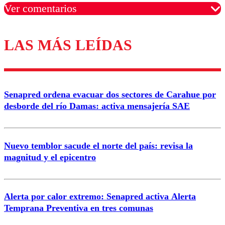
Ver comentarios
LAS MÁS LEÍDAS
Los comentarios son moderados para garantizar un
diálogo respetuoso.
Nombre
Senapred ordena evacuar dos sectores de Carahue por
Correo
desborde del río Damas: activa mensajería SAE
Nuevo temblor sacude el norte del país: revisa la
magnitud y el epicentro
Enviar comentario
Alerta por calor extremo: Senapred activa Alerta
Temprana Preventiva en tres comunas