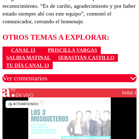
reconocimiento. “Es de cariño, agradecimiento y por haber
estado siempre ahí con este equipo”, comentó el
comunicador, cerrando el homenaje.
OTROS TEMAS A EXPLORAR:
CANAL 13
PRISCILLA VARGAS
SALIDA MATINAL
SEBASTIÁN CASTILLO
TU DÍA CANAL 13
Ver comentarios
Señal 1
EN VIVO
Los comentarios son moderados para garantizar un
diálogo respetuoso.
Nombre
Correo