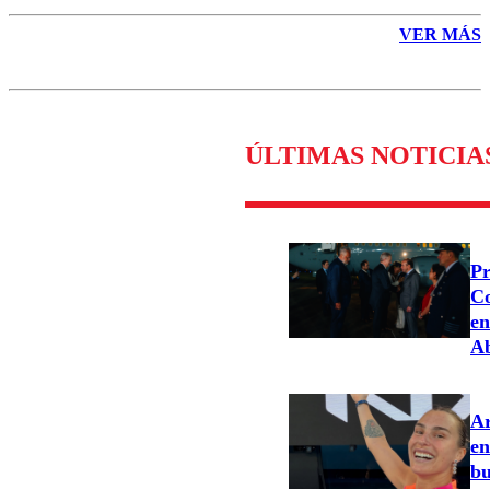
VER MÁS
ÚLTIMAS NOTICIA
Pr
Co
en
Ab
Ar
en
bu