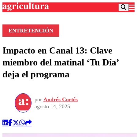
ENTRETENCIÓN
Podcast
Impacto en Canal 13: Clave
Frecuencias
Agricultura TV
miembro del matinal ‘Tu Día’
Deportes
deja el programa
Entretención
Colo Colo
Noticias
Motor
Vida Social
Otros Deportes
Dato Practico
Publicaciones en medios
por
Andrés Cortés
Seleccion Chilena
Economía
Opinión
agosto 14, 2025
Torneo Internacional
Internacional
Programas
Torneo Nacional
Nacional
Comercial
Universidad Católica
Política
Universidad de Chile
Sustentabilidad