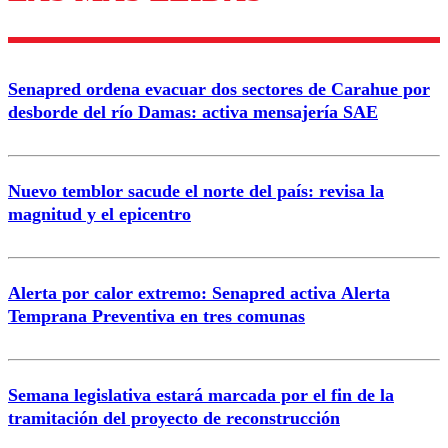
diálogo respetuoso.
Nombre
Senapred ordena evacuar dos sectores de Carahue por
Correo
desborde del río Damas: activa mensajería SAE
Nuevo temblor sacude el norte del país: revisa la
magnitud y el epicentro
Enviar comentario
Alerta por calor extremo: Senapred activa Alerta
Temprana Preventiva en tres comunas
Semana legislativa estará marcada por el fin de la
tramitación del proyecto de reconstrucción