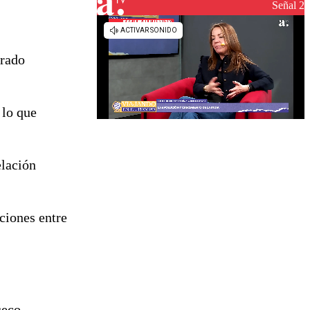
reconstrucción
Señal 2
erado
 lo que
elación
cciones entre
ueco-