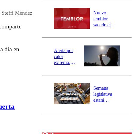
desborde del
río Damas:
Steffi Méndez
Nuevo
activa
temblor
mensajería
sacude el
 comparte
SAE
norte del país:
revisa la
magnitud y el
a día en
epicentro
Alerta por
calor
extremo:
Senapred
activa Alerta
Temprana
Preventiva en
Semana
tres comunas
legislativa
estará
uerta
marcada por
el fin de la
tramitación
del proyecto
de