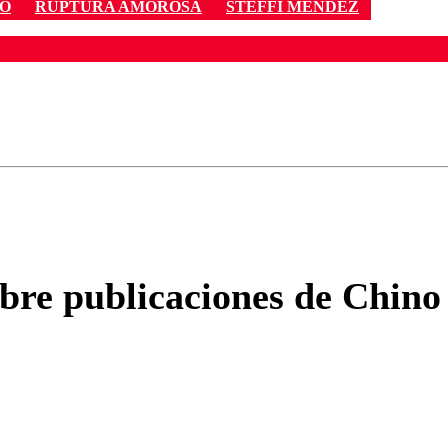
YO
RUPTURA AMOROSA
STEFFI MÉNDEZ
ados para garantizar un diálogo respetuoso.
Correo
Enviar c
obre publicaciones de Chino