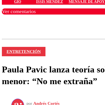
GIO
ISSIS MÉNDEZ
MENSAJE DE APO
Ver comentarios
Los comentarios son moder
Nombre
ENTRETENCIÓN
Paula Pavic lanza teoría s
menor: “No me extraña”
por
Andrés Cortés