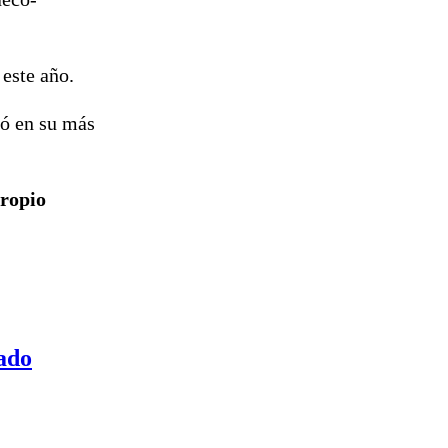
este año.
ió en su más
propio
ado