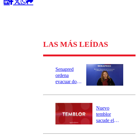
LAS MÁS LEÍDAS
Senapred
ordena
evacuar dos
sectores de
Carahue por
desborde del
río Damas:
Nuevo
activa
temblor
mensajería
sacude el
SAE
norte del país:
revisa la