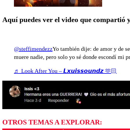
Aquí puedes ver el video que compartió y
@steffimendezz
Yo también dije: de amor y de s
muere nadie, pero solo yo sé donde escondí mi p
♬ Look After You – 𝙇𝙭𝙪𝙞𝙨𝙨𝙤𝙪𝙣𝙙𝙯 🫶🏻
OTROS TEMAS A EXPLORAR: