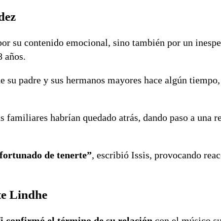
ndez
 por su contenido emocional, sino también por un inesp
8 años.
 de su padre y sus hermanos mayores hace algún tiempo,
s familiares habrían quedado atrás, dando paso a una r
ortunado de tenerte”
, escribió Issis, provocando rea
te Lindhe
fi confirmó el término de su relación
con el músico s