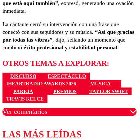
que está aquí también”
, expresó, generando una ovación
inmediata.
La cantante cerró su intervención con una frase que
conectó con sus seguidores y su música.
“Así que gracias
por todas las vibras”
, dijo, sellando un momento que
combinó
éxito profesional y estabilidad personal
.
OTROS TEMAS A EXPLORAR:
DISCURSO
ESPECTÁCULO
IHEARTRADIO AWARDS 2026
MÚSICA
PAREJA
PREMIOS
TAYLOR SWIFT
TRAVIS KELCE
Ver comentarios
LAS MÁS LEÍDAS
Los comentarios son moderados para garantizar un
diálogo respetuoso.