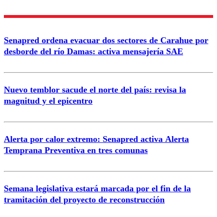
Nombre
Senapred ordena evacuar dos sectores de Carahue por
Correo
desborde del río Damas: activa mensajería SAE
Nuevo temblor sacude el norte del país: revisa la
magnitud y el epicentro
Enviar comentario
Alerta por calor extremo: Senapred activa Alerta
Temprana Preventiva en tres comunas
Semana legislativa estará marcada por el fin de la
tramitación del proyecto de reconstrucción