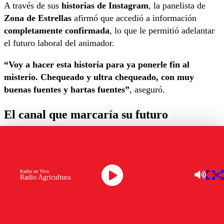
A través de sus
historias de Instagram
, la panelista de
Zona de Estrellas
afirmó que accedió a información
completamente confirmada
, lo que le permitió adelantar
el futuro laboral del animador.
“Voy a hacer esta historia para ya ponerle fin al
misterio. Chequeado y ultra chequeado, con muy
buenas fuentes y hartas fuentes”
, aseguró.
El canal que marcaría su futuro
Sin rodeos, la comunicadora descartó varios destinos que
habían surgido como rumores en los últimos días,
aclarando el panorama de manera categórica.
“Julio César
Radio en Vivo
Rodríguez no se va a La Red, no se va a TVN, no se va
Radio Agricultura
a Canal 13”
, sostuvo.
Acto seguido, lanzó la información que generó mayor
impacto.
“Julio César Rodríguez está listo para Mega.