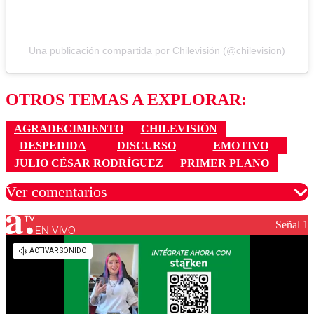
Una publicación compartida por Chilevisión (@chilevision)
OTROS TEMAS A EXPLORAR:
AGRADECIMIENTO
CHILEVISIÓN
DESPEDIDA
DISCURSO
EMOTIVO
JULIO CÉSAR RODRÍGUEZ
PRIMER PLANO
Ver comentarios
Señal 1
EN VIVO
Los comentarios son moderados para garantizar un
diálogo respetuoso.
Nombre