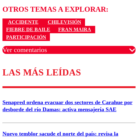
OTROS TEMAS A EXPLORAR:
ACCIDENTE
CHILEVISIÓN
FIEBRE DE BAILE
FRAN MAIRA
PARTICIPACIÓN
Ver comentarios
LAS MÁS LEÍDAS
Los comentarios son moderados para garantizar un
diálogo respetuoso.
Nombre
Senapred ordena evacuar dos sectores de Carahue por
Correo
desborde del río Damas: activa mensajería SAE
Nuevo temblor sacude el norte del país: revisa la