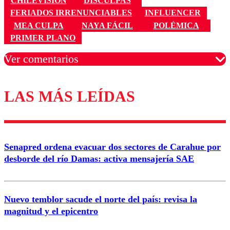
CHILEVISIÓN
DISCULPAS
FERIADOS IRRENUNCIABLES
INFLUENCER
MEA CULPA
NAYA FÁCIL
POLÉMICA
PRIMER PLANO
Ver comentarios
LAS MÁS LEÍDAS
Los comentarios son moderados para garantizar un
diálogo respetuoso.
Nombre
Senapred ordena evacuar dos sectores de Carahue por
Correo
desborde del río Damas: activa mensajería SAE
Nuevo temblor sacude el norte del país: revisa la
magnitud y el epicentro
Enviar comentario