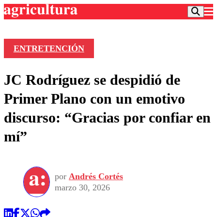
ENTRETENCIÓN
Podcast
JC Rodríguez se despidió de
Frecuencias
Agricultura TV
Primer Plano con un emotivo
Deportes
discurso: “Gracias por confiar en
Entretención
Colo Colo
Noticias
mí”
Motor
Vida Social
Otros Deportes
Dato Practico
Publicaciones en medios
Seleccion Chilena
Economía
Opinión
Torneo Internacional
Internacional
por
Andrés Cortés
Programas
Torneo Nacional
Nacional
marzo 30, 2026
Comercial
Universidad Católica
Política
Universidad de Chile
Sustentabilidad