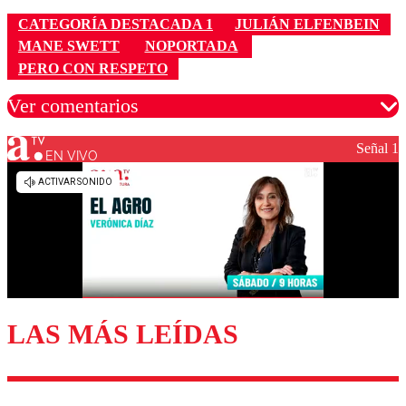
CATEGORÍA DESTACADA 1
JULIÁN ELFENBEIN
MANE SWETT
NOPORTADA
PERO CON RESPETO
Ver comentarios
Señal 1
EN VIVO
Los comentarios son moderados para garantizar un
diálogo respetuoso.
Nombre
Correo
LAS MÁS LEÍDAS
Enviar comentario