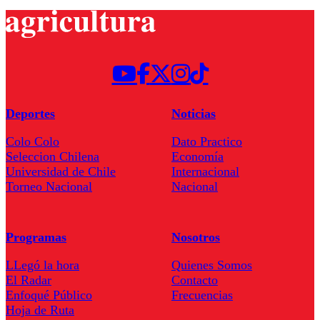
Deportes
Noticias
Colo Colo
Dato Practico
Seleccion Chilena
Economía
Universidad de Chile
Internacional
Torneo Nacional
Nacional
Programas
Nosotros
LLegó la hora
Quienes Somos
El Radar
Contacto
Enfoqué Público
Frecuencias
Hoja de Ruta