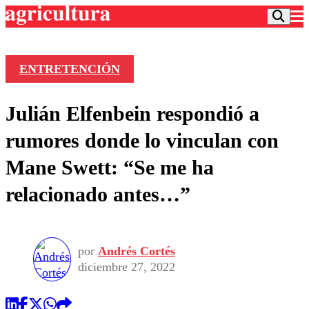
ENTRETENCIÓN
Podcast
Julián Elfenbein respondió a
Frecuencias
Agricultura TV
rumores donde lo vinculan con
Deportes
Mane Swett: “Se me ha
Entretención
Colo Colo
Noticias
relacionado antes…”
Motor
Vida Social
Otros Deportes
Dato Practico
Publicaciones en medios
Seleccion Chilena
Economía
Opinión
Torneo Internacional
Internacional
por
Andrés Cortés
Programas
Torneo Nacional
Nacional
diciembre 27, 2022
Comercial
Universidad Católica
Política
Universidad de Chile
Sustentabilidad