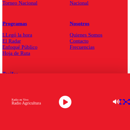
Torneo Nacional
Nacional
Programas
Nosotros
LLegó la hora
Quienes Somos
El Radar
Contacto
Enfoqué Público
Frecuencias
Hoja de Ruta
Tarifas
Comercial
Tarifas Servel Radio
Radio en Vivo
Radio Agricultura
Radio en Vivo
TV en Vivo
Descarga la APP