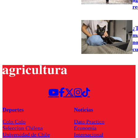
re
¿T
ma
no
cu
Deportes
Noticias
Colo Colo
Dato Practico
Seleccion Chilena
Economía
Universidad de Chile
Internacional