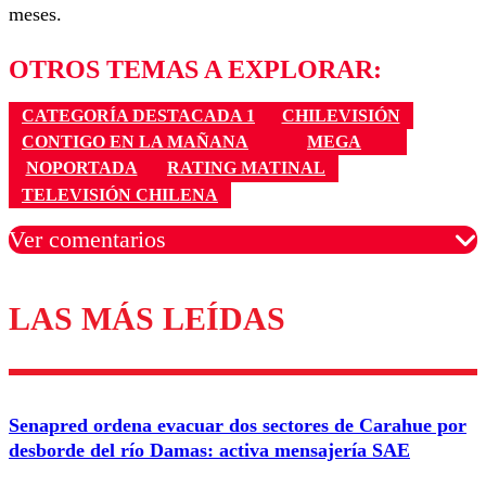
meses.
OTROS TEMAS A EXPLORAR:
CATEGORÍA DESTACADA 1
CHILEVISIÓN
CONTIGO EN LA MAÑANA
MEGA
NOPORTADA
RATING MATINAL
TELEVISIÓN CHILENA
Ver comentarios
LAS MÁS LEÍDAS
Los comentarios son moderados para garantizar un
diálogo respetuoso.
Nombre
Senapred ordena evacuar dos sectores de Carahue por
Correo
desborde del río Damas: activa mensajería SAE