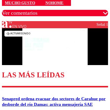
MUCHO GUSTO
NOHOME
Ver comentarios
Señal 1
EN VIVO
Los comentarios son moderados para garantizar un
diálogo respetuoso.
Nombre
Correo
LAS MÁS LEÍDAS
Enviar comentario
Senapred ordena evacuar dos sectores de Carahue por
desborde del río Damas: activa mensajería SAE