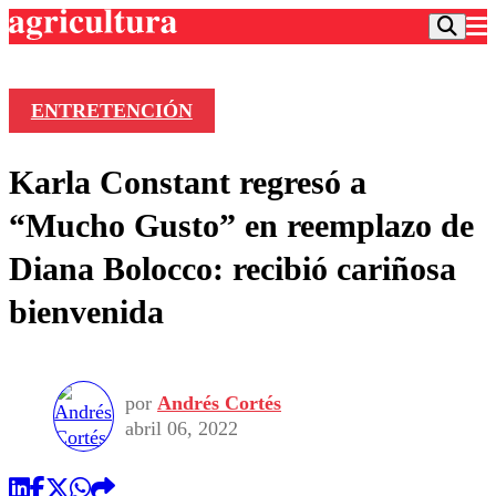
ENTRETENCIÓN
Podcast
Karla Constant regresó a
Frecuencias
Agricultura TV
“Mucho Gusto” en reemplazo de
Deportes
Diana Bolocco: recibió cariñosa
Entretención
Colo Colo
Noticias
bienvenida
Motor
Vida Social
Otros Deportes
Dato Practico
Publicaciones en medios
Seleccion Chilena
Economía
Opinión
Torneo Internacional
Internacional
por
Andrés Cortés
Programas
Torneo Nacional
Nacional
abril 06, 2022
Comercial
Universidad Católica
Política
Universidad de Chile
Sustentabilidad