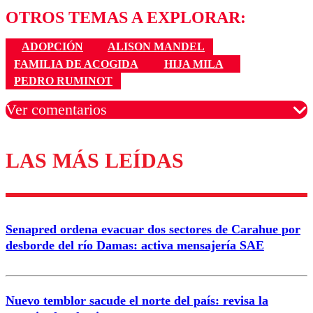
OTROS TEMAS A EXPLORAR:
ADOPCIÓN
ALISON MANDEL
FAMILIA DE ACOGIDA
HIJA MILA
PEDRO RUMINOT
Ver comentarios
LAS MÁS LEÍDAS
Los comentarios son moderados para garantizar un
diálogo respetuoso.
Nombre
Senapred ordena evacuar dos sectores de Carahue por
Correo
desborde del río Damas: activa mensajería SAE
Nuevo temblor sacude el norte del país: revisa la