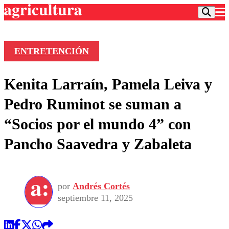
ENTRETENCIÓN
Podcast
Kenita Larraín, Pamela Leiva y
Frecuencias
Agricultura TV
Pedro Ruminot se suman a
Deportes
“Socios por el mundo 4” con
Entretención
Colo Colo
Noticias
Pancho Saavedra y Zabaleta
Motor
Vida Social
Otros Deportes
Dato Practico
Publicaciones en medios
Seleccion Chilena
Economía
Opinión
Torneo Internacional
Internacional
por
Andrés Cortés
Programas
Torneo Nacional
Nacional
septiembre 11, 2025
Comercial
Universidad Católica
Política
Universidad de Chile
Sustentabilidad