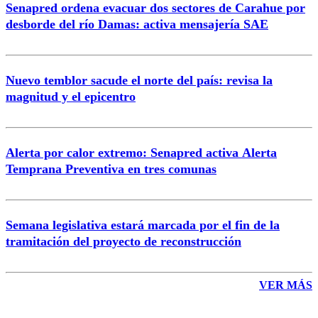
Senapred ordena evacuar dos sectores de Carahue por
Correo
desborde del río Damas: activa mensajería SAE
Nuevo temblor sacude el norte del país: revisa la
magnitud y el epicentro
Enviar comentario
Alerta por calor extremo: Senapred activa Alerta
Temprana Preventiva en tres comunas
Semana legislativa estará marcada por el fin de la
tramitación del proyecto de reconstrucción
VER MÁS