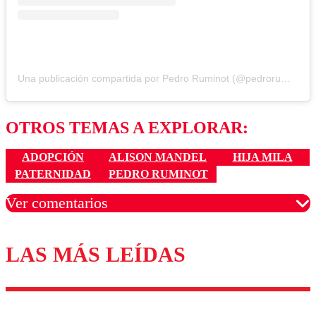
Una publicación compartida por Pedro Ruminot (@pedroruminot)
OTROS TEMAS A EXPLORAR:
ADOPCIÓN
ALISON MANDEL
HIJA MILA
PATERNIDAD
PEDRO RUMINOT
Ver comentarios
LAS MÁS LEÍDAS
Los comentarios son moderados para garantizar un
diálogo respetuoso.
Nombre