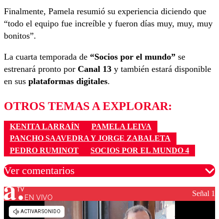
Finalmente, Pamela resumió su experiencia diciendo que
“todo el equipo fue increíble y fueron días muy, muy, muy
bonitos”.
La cuarta temporada de
“Socios por el mundo”
se
estrenará pronto por
Canal 13
y también estará disponible
en sus
plataformas digitales
.
OTROS TEMAS A EXPLORAR:
KENITA LARRAÍN
PAMELA LEIVA
PANCHO SAAVEDRA Y JORGE ZABALETA
PEDRO RUMINOT
SOCIOS POR EL MUNDO 4
Ver comentarios
Señal 1
EN VIVO
Los comentarios son moderados para garantizar un
diálogo respetuoso.