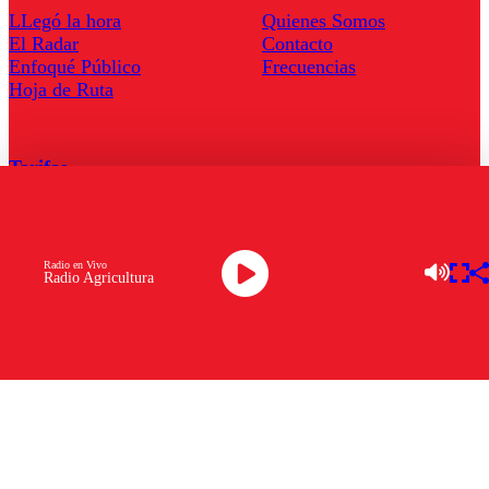
LLegó la hora
Quienes Somos
El Radar
Contacto
Enfoqué Público
Frecuencias
Hoja de Ruta
Tarifas
Comercial
Tarifas Servel Radio
Radio en Vivo
Radio Agricultura
Radio en Vivo
TV en Vivo
Descarga la APP