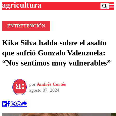
ENTRETENCIÓN
Podcast
Kika Silva habla sobre el asalto
Frecuencias
Agricultura TV
que sufrió Gonzalo Valenzuela:
Deportes
“Nos sentimos muy vulnerables”
Entretención
Colo Colo
Noticias
Motor
Vida Social
Otros Deportes
Dato Practico
Publicaciones en medios
por
Andrés Cortés
Seleccion Chilena
Economía
Opinión
agosto 07, 2024
Torneo Internacional
Internacional
Programas
Torneo Nacional
Nacional
Comercial
Universidad Católica
Política
Universidad de Chile
Sustentabilidad