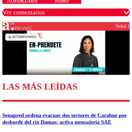
NOPORTADA
ROBO
Ver comentarios
Señal 1
EN VIVO
Los comentarios son moderados para garantizar un
diálogo respetuoso.
Nombre
Correo
LAS MÁS LEÍDAS
Enviar comentario
Senapred ordena evacuar dos sectores de Carahue por
desborde del río Damas: activa mensajería SAE