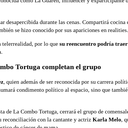
conocida como La Guarén, influencer y exparticipante d
sar desapercibida durante las cenas. Compartirá cocina
ambién se hizo conocido por sus apariciones en realities
 telerrealidad, por lo que
su reencuentro podría traer
a.
Combo Tortuga completan el grupo
ez
, quien además de ser reconocida por su carrera políti
 sumará condimento político al espacio, sino que tambi
ista de La Combo Tortuga, cerrará el grupo de comensale
u reconciliación con la cantante y actriz
Karla Melo
, q
óstico de cáncer de mama.