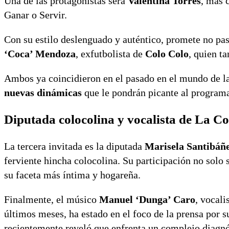
Una de las protagonistas será
Valentina Torres
, más 
Ganar o Servir.
Con su estilo deslenguado y auténtico, promete no pa
‘Coca’ Mendoza
, exfutbolista de
Colo Colo
, quien t
Ambos ya coincidieron en el pasado en el mundo de la
nuevas dinámicas
que le pondrán picante al program
Diputada colocolina y vocalista de La 
La tercera invitada es la diputada
Marisela Santibáñ
ferviente hincha colocolina. Su participación no solo
su faceta más íntima y hogareña.
Finalmente, el músico
Manuel ‘Dunga’ Caro
, vocal
últimos meses, ha estado en el foco de la prensa por s
recientemente reveló que enfrenta un complejo diagn