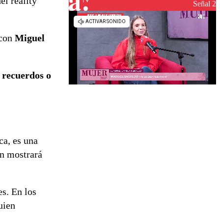
el reality
reconstrucción
Señal 2
 con
Miguel
.
 recuerdos o
ca, es una
én mostrará
s. En los
uien