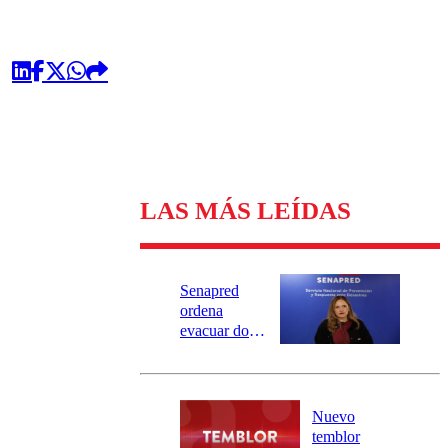
LAS MÁS LEÍDAS
Senapred
ordena
evacuar dos
sectores de
Carahue por
desborde del
río Damas:
Nuevo
activa
temblor