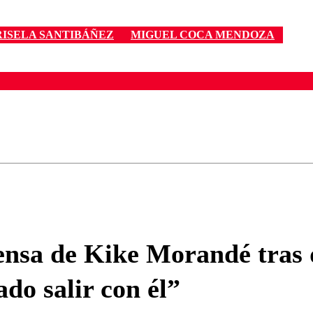
ISELA SANTIBÁÑEZ
MIGUEL COCA MENDOZA
ados para garantizar un diálogo respetuoso.
Correo
Enviar c
fensa de Kike Morandé tras 
do salir con él”