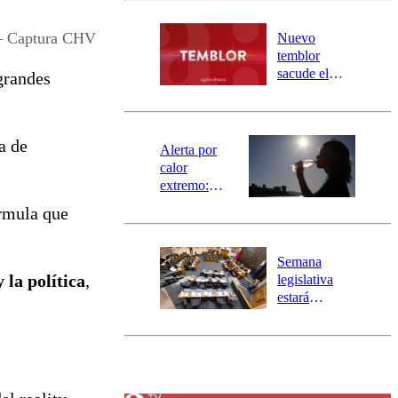
desborde del
río Damas:
– Captura CHV
Nuevo
activa
temblor
mensajería
sacude el
grandes
SAE
norte del país:
revisa la
magnitud y el
a de
epicentro
Alerta por
calor
extremo:
Senapred
órmula que
activa Alerta
Temprana
Preventiva en
Semana
tres comunas
 la política
,
legislativa
estará
marcada por
el fin de la
tramitación
del proyecto
de