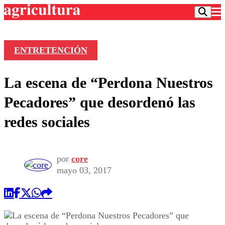
ENTRETENCIÓN
Podcast
La escena de “Perdona Nuestros
Frecuencias
Agricultura TV
Pecadores” que desordenó las
Deportes
redes sociales
Entretención
Colo Colo
Noticias
Motor
Vida Social
Otros Deportes
Dato Practico
por
core
Publicaciones en medios
Seleccion Chilena
Economía
mayo 03, 2017
Opinión
Torneo Internacional
Internacional
Programas
Torneo Nacional
Nacional
Comercial
Universidad Católica
Política
Universidad de Chile
Sustentabilidad