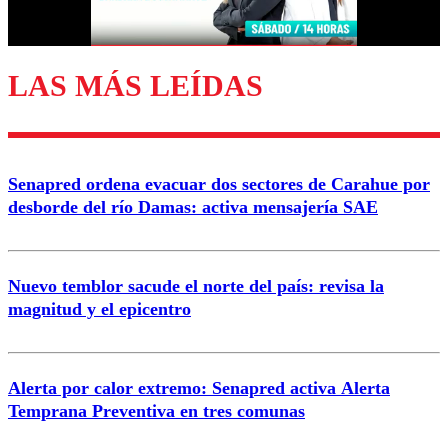
Correo
LAS MÁS LEÍDAS
Enviar comentario
Senapred ordena evacuar dos sectores de Carahue por
desborde del río Damas: activa mensajería SAE
Nuevo temblor sacude el norte del país: revisa la
magnitud y el epicentro
Alerta por calor extremo: Senapred activa Alerta
Temprana Preventiva en tres comunas