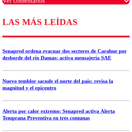
Ver comentarios
LAS MÁS LEÍDAS
Los comentarios son moderados para garantizar un
diálogo respetuoso.
Nombre
Senapred ordena evacuar dos sectores de Carahue por
Correo
desborde del río Damas: activa mensajería SAE
Nuevo temblor sacude el norte del país: revisa la
magnitud y el epicentro
Enviar comentario
Alerta por calor extremo: Senapred activa Alerta
Temprana Preventiva en tres comunas