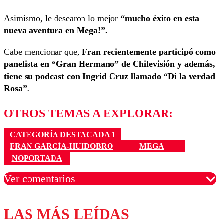
Asimismo, le desearon lo mejor
“mucho éxito en esta
nueva aventura en Mega!”.
Cabe mencionar que,
Fran recientemente participó como
panelista en “Gran Hermano” de Chilevisión y además,
tiene su podcast con Ingrid Cruz llamado “Di la verdad
Rosa”.
OTROS TEMAS A EXPLORAR:
CATEGORÍA DESTACADA 1
FRAN GARCÍA-HUIDOBRO
MEGA
NOPORTADA
Ver comentarios
LAS MÁS LEÍDAS
Los comentarios son moderados para garantizar un