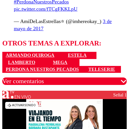
#PerdonaNuestrosPecados
pic.twitter.com/fTCgFKKLpU
— AmiDeLasEstrellas⭐ (@imhereokay_)
3 de
mayo de 2017
OTROS TEMAS A EXPLORAR:
ARMANDO QUIROGA
ESTELA
LAMBERTO
MEGA
PERDONA NUESTROS PECADOS
TELESERIE
Ver comentarios
Señal 1
EN VIVO
Los comentarios son moderados para garantizar un
diálogo respetuoso.
Nombre