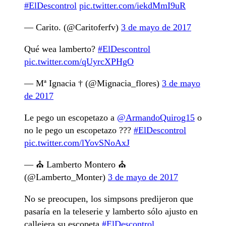
#ElDescontrol
pic.twitter.com/iekdMmI9uR
— Carito. (@Caritoferfv)
3 de mayo de 2017
Qué wea lamberto?
#ElDescontrol
pic.twitter.com/qUyrcXPHgO
— Mª Ignacia † (@Mignacia_flores)
3 de mayo
de 2017
Le pego un escopetazo a
@ArmandoQuirog15
o
no le pego un escopetazo ???
#ElDescontrol
pic.twitter.com/lYovSNoAxJ
— ⛪ Lamberto Montero ⛪
(@Lamberto_Monter)
3 de mayo de 2017
No se preocupen, los simpsons predijeron que
pasaría en la teleserie y lamberto sólo ajusto en
callejera su escopeta
#ElDescontrol