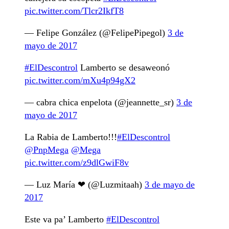
pic.twitter.com/Tlcr2IkfT8
— Felipe González (@FelipePipegol)
3 de
mayo de 2017
#ElDescontrol
Lamberto se desaweonó
pic.twitter.com/mXu4p94gX2
— cabra chica enpelota (@jeannette_sr)
3 de
mayo de 2017
La Rabia de Lamberto!!!
#ElDescontrol
@PnpMega
@Mega
pic.twitter.com/z9dlGwiF8v
— Luz María ❤ (@Luzmitaah)
3 de mayo de
2017
Este va pa’ Lamberto
#ElDescontrol