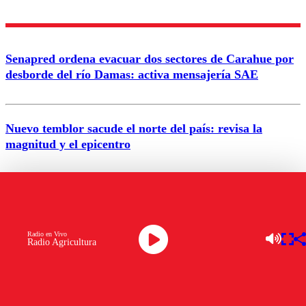
diálogo respetuoso.
Nombre
Senapred ordena evacuar dos sectores de Carahue por
Correo
desborde del río Damas: activa mensajería SAE
Nuevo temblor sacude el norte del país: revisa la
magnitud y el epicentro
Enviar comentario
Alerta por calor extremo: Senapred activa Alerta
Temprana Preventiva en tres comunas
Radio en Vivo
Radio Agricultura
Semana legislativa estará marcada por el fin de la
tramitación del proyecto de reconstrucción