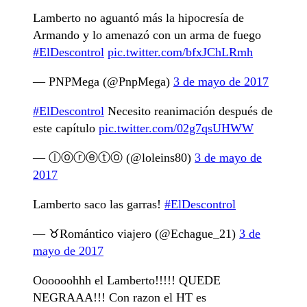
Lamberto no aguantó más la hipocresía de
Armando y lo amenazó con un arma de fuego
#ElDescontrol
pic.twitter.com/bfxJChLRmh
— PNPMega (@PnpMega)
3 de mayo de 2017
#ElDescontrol
Necesito reanimación después de
este capítulo
pic.twitter.com/02g7qsUHWW
— ⓛⓞⓡⓔⓣⓞ (@loleins80)
3 de mayo de
2017
Lamberto saco las garras!
#ElDescontrol
— ♉Romántico viajero (@Echague_21)
3 de
mayo de 2017
Oooooohhh el Lamberto!!!!! QUEDE
NEGRAAA!!! Con razon el HT es