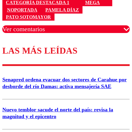
CATEGORÍA DESTACADA 1
MEGA
NOPORTADA
PAMELA DÍAZ
PATO SOTOMAYOR
Ver comentarios
LAS MÁS LEÍDAS
Los comentarios son moderados para garantizar un
diálogo respetuoso.
Nombre
Senapred ordena evacuar dos sectores de Carahue por
Correo
desborde del río Damas: activa mensajería SAE
Nuevo temblor sacude el norte del país: revisa la
magnitud y el epicentro
Enviar comentario