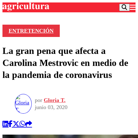
ENTRETENCIÓN
Podcast
La gran pena que afecta a
Frecuencias
Agricultura TV
Carolina Mestrovic en medio de
Deportes
la pandemia de coronavirus
Entretención
Colo Colo
Noticias
Motor
Vida Social
Otros Deportes
Dato Practico
Publicaciones en medios
por
Gloria T.
Seleccion Chilena
Economía
Opinión
junio 03, 2020
Torneo Internacional
Internacional
Programas
Torneo Nacional
Nacional
Comercial
Universidad Católica
Política
Universidad de Chile
Sustentabilidad