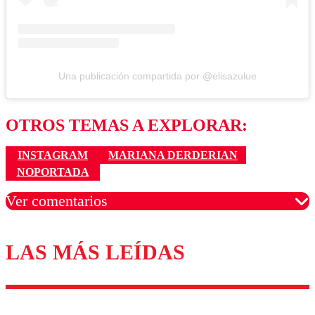
Una publicación compartida por @elisazulue
OTROS TEMAS A EXPLORAR:
INSTAGRAM
MARIANA DERDERIAN
NOPORTADA
Ver comentarios
LAS MÁS LEÍDAS
Los comentarios son moderados para garantizar un
diálogo respetuoso.
Nombre