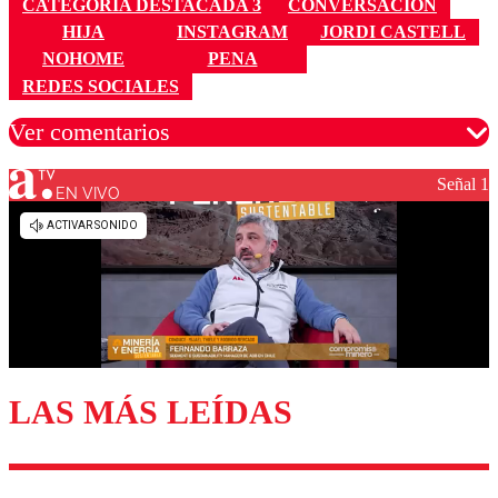
CATEGORÍA DESTACADA 3
CONVERSACIÓN
HIJA
INSTAGRAM
JORDI CASTELL
NOHOME
PENA
REDES SOCIALES
Ver comentarios
Señal 1
EN VIVO
Los comentarios son moderados para garantizar un
diálogo respetuoso.
Nombre
Correo
LAS MÁS LEÍDAS
Enviar comentario