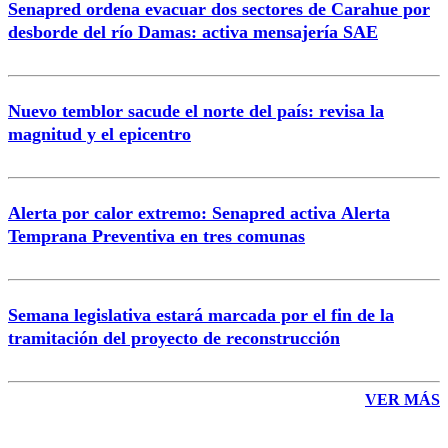
Senapred ordena evacuar dos sectores de Carahue por
Correo
desborde del río Damas: activa mensajería SAE
Nuevo temblor sacude el norte del país: revisa la
magnitud y el epicentro
Enviar comentario
Alerta por calor extremo: Senapred activa Alerta
Temprana Preventiva en tres comunas
Semana legislativa estará marcada por el fin de la
tramitación del proyecto de reconstrucción
VER MÁS