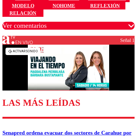
MODELO
NOHOME
REFLEXIÓN
RELACIÓN
Ver comentarios
Señal 1
EN VIVO
Los comentarios son moderados para garantizar un
diálogo respetuoso.
Nombre
Correo
LAS MÁS LEÍDAS
Enviar comentario
Senapred ordena evacuar dos sectores de Carahue por