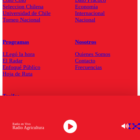
Colo Colo
Dato Practico
Seleccion Chilena
Economía
Universidad de Chile
Internacional
Torneo Nacional
Nacional
Programas
Nosotros
LLegó la hora
Quienes Somos
El Radar
Contacto
Enfoqué Público
Frecuencias
Hoja de Ruta
Tarifas
Comercial
Tarifas Servel Radio
Radio en Vivo
Radio Agricultura