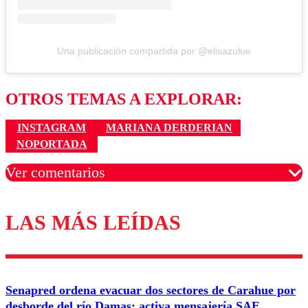
Una publicación compartida por @elisazulue
OTROS TEMAS A EXPLORAR:
INSTAGRAM
MARIANA DERDERIAN
NOPORTADA
Ver comentarios
LAS MÁS LEÍDAS
Los comentarios son moderados para garantizar un
diálogo respetuoso.
Nombre
Senapred ordena evacuar dos sectores de Carahue por
Correo
desborde del río Damas: activa mensajería SAE