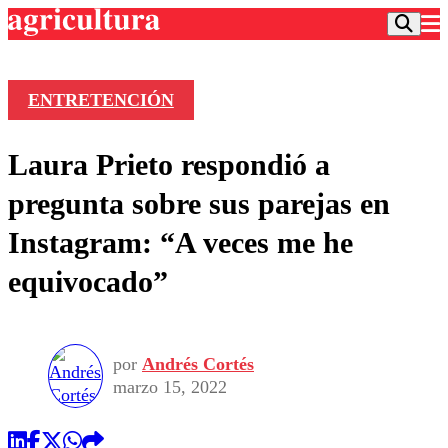
ENTRETENCIÓN
Podcast
Laura Prieto respondió a
Frecuencias
Agricultura TV
pregunta sobre sus parejas en
Deportes
Instagram: “A veces me he
Entretención
Colo Colo
Noticias
equivocado”
Motor
Vida Social
Otros Deportes
Dato Practico
Publicaciones en medios
Seleccion Chilena
Economía
Opinión
Torneo Internacional
Internacional
por
Andrés Cortés
Programas
Torneo Nacional
Nacional
marzo 15, 2022
Comercial
Universidad Católica
Política
Universidad de Chile
Sustentabilidad