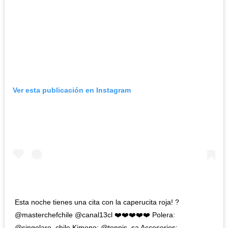
Ver esta publicación en Instagram
Esta noche tienes una cita con la caperucita roja! ?
@masterchefchile @canal13cl ❤️❤️❤️❤️❤️ Polera:
@singolare_chile Kimono: @tennis_sa Accesorios: