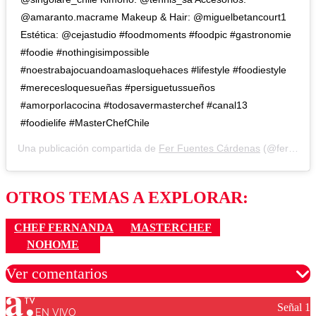
@amaranto.macrame Makeup & Hair: @miguelbetancourt1
Estética: @cejastudio #foodmoments #foodpic #gastronomie
#foodie #nothingisimpossible
#noestrabajocuandoamasloquehaces #lifestyle #foodiestyle
#merecesloquesueñas #persiguetussueños
#amorporlacocina #todosavermasterchef #canal13
#foodielife #MasterChefChile
Una publicación compartida de
Fer Fuentes Cárdenas
(@ferfuentescardenas) el
OTROS TEMAS A EXPLORAR:
CHEF FERNANDA
MASTERCHEF
NOHOME
Ver comentarios
Señal 1
EN VIVO