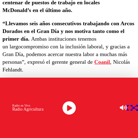
centenar de puestos de trabajo en locales
McDonald’s en el último año.
“Llevamos seis años consecutivos trabajando con Arcos
Dorados en el Gran Día y nos motiva tanto como el
primer día.
Ambas instituciones tenemos
un largocompromiso con la inclusión laboral, y gracias a
Gran Día, podemos acercar nuestra labor a muchas más
personas”, expresó el gerente general de
Coanil
, Nicolás
Fehlandt.
Por otra parte, la
Fundación para la Infancia Ronald
McDonald construye y opera salas familiares que se
instalan en hospitales públicos y pediátrico
s. Siempre
enfocada en entregar espacios de contención y apoyo para
Radio en Vivo
Radio Agricultura
padres de niños hospitalizados por enfermedades
complejas. Allí pueden descansar, comer y hacer uso
de cómodos espacios comunitarios que se acoplan y
mantienen al interior de los centros de salud.