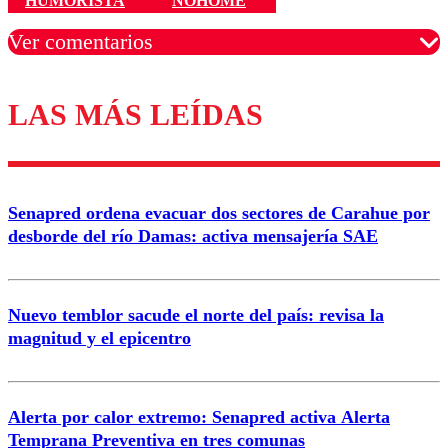
HUMORISTA
NOHOME
Ver comentarios
LAS MÁS LEÍDAS
Los comentarios son moderados para garantizar un
diálogo respetuoso.
Nombre
Senapred ordena evacuar dos sectores de Carahue por
Correo
desborde del río Damas: activa mensajería SAE
Nuevo temblor sacude el norte del país: revisa la
magnitud y el epicentro
Enviar comentario
Alerta por calor extremo: Senapred activa Alerta
Temprana Preventiva en tres comunas