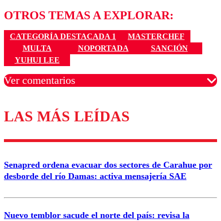
OTROS TEMAS A EXPLORAR:
CATEGORÍA DESTACADA 1
MASTERCHEF
MULTA
NOPORTADA
SANCIÓN
YUHUI LEE
Ver comentarios
LAS MÁS LEÍDAS
Los comentarios son moderados para garantizar un
diálogo respetuoso.
Nombre
Senapred ordena evacuar dos sectores de Carahue por
Correo
desborde del río Damas: activa mensajería SAE
Nuevo temblor sacude el norte del país: revisa la