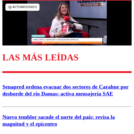
Los comentarios son moderados para garantizar un
diálogo respetuoso.
Nombre
Correo
LAS MÁS LEÍDAS
Enviar comentario
Senapred ordena evacuar dos sectores de Carahue por
desborde del río Damas: activa mensajería SAE
Nuevo temblor sacude el norte del país: revisa la
magnitud y el epicentro