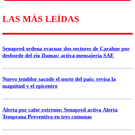
LAS MÁS LEÍDAS
Los comentarios son moderados para garantizar un
diálogo respetuoso.
Nombre
Senapred ordena evacuar dos sectores de Carahue por
Correo
desborde del río Damas: activa mensajería SAE
Nuevo temblor sacude el norte del país: revisa la
magnitud y el epicentro
Enviar comentario
Alerta por calor extremo: Senapred activa Alerta
Temprana Preventiva en tres comunas