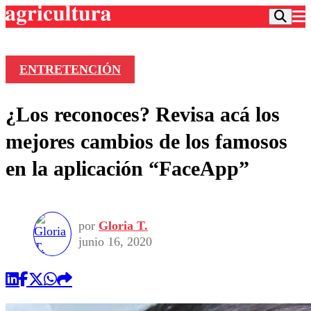
ENTRETENCIÓN
Podcast
¿Los reconoces? Revisa acá los
Frecuencias
Agricultura TV
mejores cambios de los famosos
Deportes
en la aplicación “FaceApp”
Entretención
Colo Colo
Noticias
Motor
Vida Social
Otros Deportes
Dato Practico
Publicaciones en medios
por
Gloria T.
Seleccion Chilena
Economía
Opinión
junio 16, 2020
Torneo Internacional
Internacional
Programas
Torneo Nacional
Nacional
Comercial
Universidad Católica
Política
Universidad de Chile
Sustentabilidad