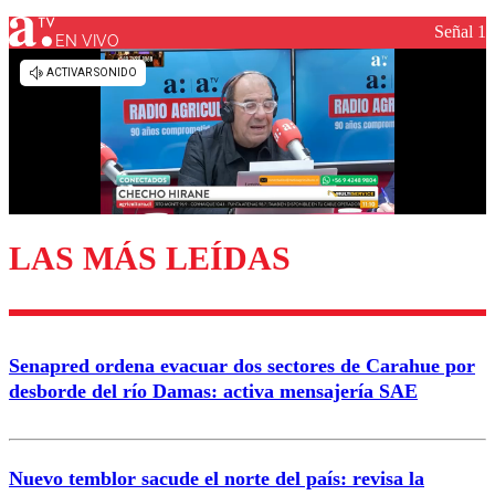
Señal 1
EN VIVO
Los comentarios son moderados para garantizar un
diálogo respetuoso.
Nombre
Correo
LAS MÁS LEÍDAS
Enviar comentario
Senapred ordena evacuar dos sectores de Carahue por
desborde del río Damas: activa mensajería SAE
Nuevo temblor sacude el norte del país: revisa la