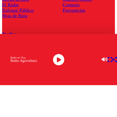
El Radar
Contacto
Enfoqué Público
Frecuencias
Hoja de Ruta
Tarifas
Comercial
Tarifas Servel Radio
Radio en Vivo
Radio Agricultura
Radio en Vivo
TV en Vivo
Descarga la APP