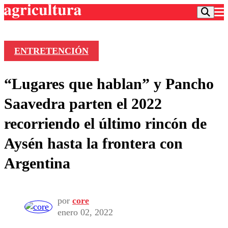
ENTRETENCIÓN
Podcast
“Lugares que hablan” y Pancho
Frecuencias
Agricultura TV
Saavedra parten el 2022
Deportes
recorriendo el último rincón de
Entretención
Colo Colo
Noticias
Aysén hasta la frontera con
Motor
Vida Social
Otros Deportes
Dato Practico
Argentina
Publicaciones en medios
Seleccion Chilena
Economía
Opinión
Torneo Internacional
Internacional
Programas
Torneo Nacional
Nacional
Comercial
por
core
Universidad Católica
Política
enero 02, 2022
Universidad de Chile
Sustentabilidad