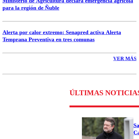
Ministerio de Agricultura declara emergencia agrícola
para la región de Ñuble
Alerta por calor extremo: Senapred activa Alerta
Temprana Preventiva en tres comunas
VER MÁS
ÚLTIMAS NOTICIA
Sa
Ca