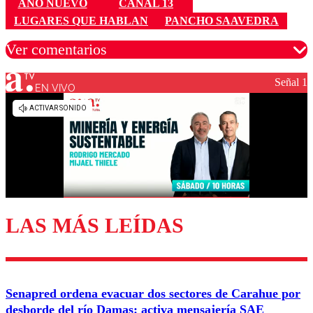
AÑO NUEVO
CANAL 13
LUGARES QUE HABLAN
PANCHO SAAVEDRA
Ver comentarios
Señal 1
EN VIVO
Los comentarios son moderados para garantizar un
diálogo respetuoso.
Nombre
Correo
LAS MÁS LEÍDAS
Enviar comentario
Senapred ordena evacuar dos sectores de Carahue por
desborde del río Damas: activa mensajería SAE