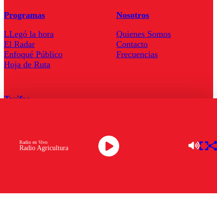
Programas
Nosotros
LLegó la hora
Quienes Somos
El Radar
Contacto
Enfoqué Público
Frecuencias
Hoja de Ruta
Tarifas
Comercial
Tarifas Servel Radio
Radio en Vivo
Radio Agricultura
Radio en Vivo
TV en Vivo
Descarga la APP