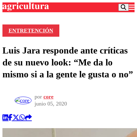
ENTRETENCIÓN
Podcast
Luis Jara responde ante críticas
Frecuencias
Agricultura TV
de su nuevo look: “Me da lo
Deportes
mismo si a la gente le gusta o no”
Entretención
Colo Colo
Noticias
Motor
Vida Social
Otros Deportes
Dato Practico
por
core
Publicaciones en medios
Seleccion Chilena
Economía
junio 05, 2020
Opinión
Torneo Internacional
Internacional
Programas
Torneo Nacional
Nacional
Comercial
Universidad Católica
Política
Universidad de Chile
Sustentabilidad