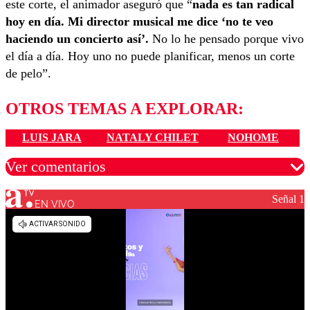
este corte, el animador aseguró que “
nada es tan radical
hoy en día. Mi director musical me dice ‘no te veo
haciendo un concierto así’.
No lo he pensado porque vivo
el día a día. Hoy uno no puede planificar, menos un corte
de pelo”.
OTROS TEMAS A EXPLORAR:
LUIS JARA
NATALY CHILET
NOHOME
Ver comentarios
Señal 1
EN VIVO
Los comentarios son moderados para garantizar un
diálogo respetuoso.
Nombre
Correo