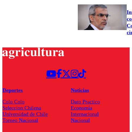
In
co
Co
ci
Deportes
Noticias
Colo Colo
Dato Practico
Seleccion Chilena
Economía
Universidad de Chile
Internacional
Torneo Nacional
Nacional