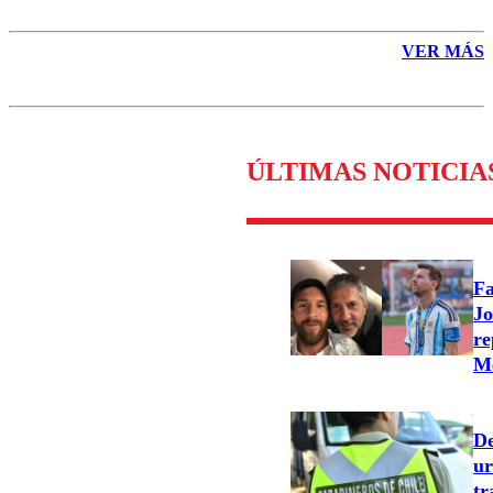
VER MÁS
ÚLTIMAS NOTICIA
Fa
Jo
re
Me
De
ur
tr