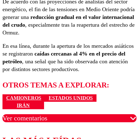
De acuerdo con las proyecciones de analistas del sector
energético, el fin de las tensiones en Medio Oriente podría
generar una
reducción gradual en el valor internacional
del crudo
, especialmente tras la reapertura del estrecho de
Ormuz.
En esa línea, durante la apertura de los mercados asiáticos
se registraron
caídas cercanas al 4% en el precio del
petróleo
, una señal que ha sido observada con atención
por distintos sectores productivos.
OTROS TEMAS A EXPLORAR:
CAMIONEROS
ESTADOS UNIDOS
IRÁN
Ver comentarios
Los comentarios son moderados para garantizar un