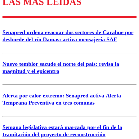
LAS MÁS LEÍDAS
diálogo respetuoso.
Nombre
Senapred ordena evacuar dos sectores de Carahue por
Correo
desborde del río Damas: activa mensajería SAE
Nuevo temblor sacude el norte del país: revisa la
magnitud y el epicentro
Enviar comentario
Alerta por calor extremo: Senapred activa Alerta
Temprana Preventiva en tres comunas
Semana legislativa estará marcada por el fin de la
tramitación del proyecto de reconstrucción