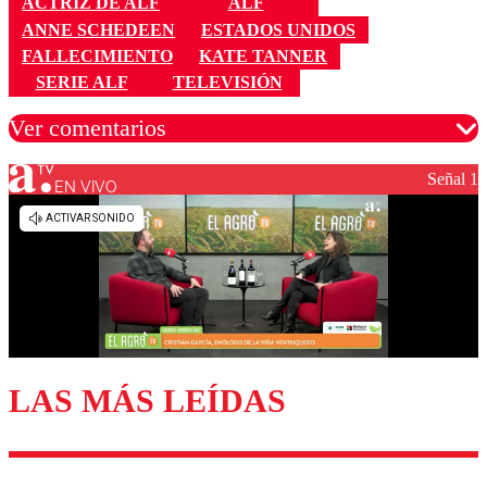
ACTRIZ DE ALF
ALF
ANNE SCHEDEEN
ESTADOS UNIDOS
FALLECIMIENTO
KATE TANNER
SERIE ALF
TELEVISIÓN
Ver comentarios
Señal 1
EN VIVO
Los comentarios son moderados para garantizar un
diálogo respetuoso.
Nombre
Correo
LAS MÁS LEÍDAS
Enviar comentario