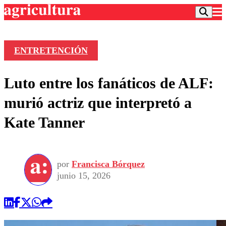
ENTRETENCIÓN
Podcast
Luto entre los fanáticos de ALF:
Frecuencias
Agricultura TV
murió actriz que interpretó a
Deportes
Kate Tanner
Entretención
Colo Colo
Noticias
Motor
Vida Social
Otros Deportes
Dato Practico
Publicaciones en medios
por
Francisca Bórquez
Seleccion Chilena
Economía
Opinión
junio 15, 2026
Torneo Internacional
Internacional
Programas
Torneo Nacional
Nacional
Comercial
Universidad Católica
Política
Universidad de Chile
Sustentabilidad