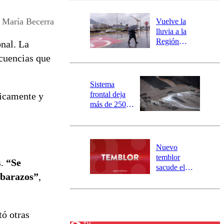
desborde del
río Damas:
María Becerra
Vuelve la
activa
lluvia a la
mensajería
Región
onal. La
SAE
Metropolitana:
ecuencias que
este es el
pronóstico de
la DMC para
Sistema
este viernes
frontal deja
licamente y
más de 250
damnificados
y 317
personas
aisladas entre
Nuevo
Valparaíso y
temblor
s.
“Se
Los Ríos
sacude el
mbarazos”
,
norte del país:
revisa la
magnitud y el
epicentro
tó otras