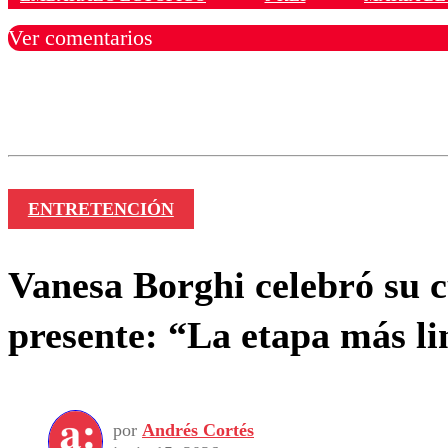
Ver comentarios
Los comentarios son moder
Nombre
ENTRETENCIÓN
Vanesa Borghi celebró su 
presente: “La etapa más l
por
Andrés Cortés