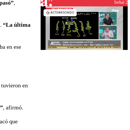
 pasó”
,
Señal 2
s.
“La última
ba en ese
 tuvieron en
a”
, afirmó.
tacó que