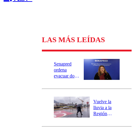
LAS MÁS LEÍDAS
Senapred
ordena
evacuar dos
sectores de
Carahue por
desborde del
río Damas:
Vuelve la
activa
lluvia a la
mensajería
Región
SAE
Metropolitana:
este es el
pronóstico de