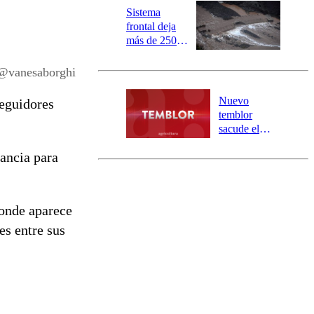
la DMC para
Sistema
este viernes
frontal deja
más de 250
damnificados
y 317
 @vanesaborghi
personas
aisladas entre
Nuevo
seguidores
Valparaíso y
temblor
Los Ríos
sacude el
norte del país:
ancia para
revisa la
magnitud y el
epicentro
donde aparece
es entre sus