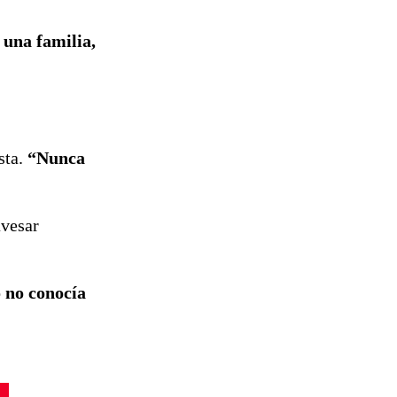
 una familia,
sta.
“Nunca
avesar
 no conocía