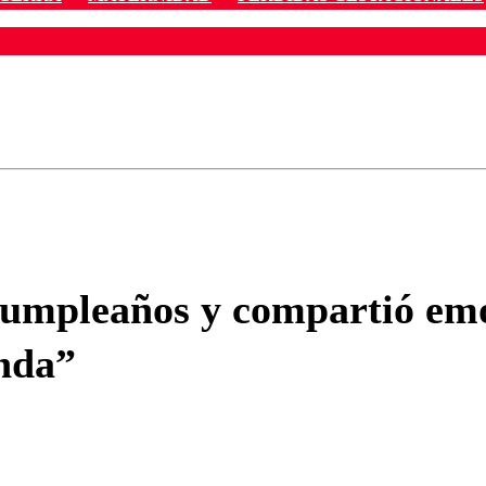
ados para garantizar un diálogo respetuoso.
Correo
Enviar c
cumpleaños y compartió emot
inda”