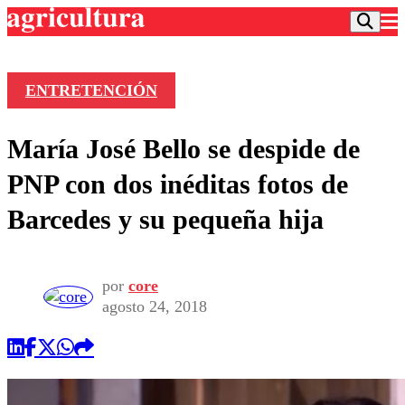
ENTRETENCIÓN
Podcast
María José Bello se despide de
Frecuencias
Agricultura TV
PNP con dos inéditas fotos de
Deportes
Barcedes y su pequeña hija
Entretención
Colo Colo
Noticias
Motor
Vida Social
Otros Deportes
Dato Practico
por
core
Publicaciones en medios
Seleccion Chilena
Economía
agosto 24, 2018
Opinión
Torneo Internacional
Internacional
Programas
Torneo Nacional
Nacional
Comercial
Universidad Católica
Política
Universidad de Chile
Sustentabilidad