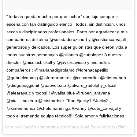
“Todavía queda mucho por que luchar” que lujo compartir
escena con tan distinguido elenco , todos, sin distinción, unos
secos y disciplinados profesionales. Parto por agradecer a mis
compañeros del alma @soledadcruzcourt y @cristiancarvajalt ,
generosos y delicados. Los súper guionistas que dieron vida a
todos nuestros personajes @pillanes @cuttolopez A nuestro
director @nicolasbickell y @javiercaviese y mis bellos
compañeros : @marianadigirolamo @lorenacapetillo
@gabrielcanasg @lafernaramirez @cesarcaillet @etiennebob
@diegoboggionit @paovolpato @alvaro_rudolphy_oficial
@alearaya.c y todos!!! @valita.blue @ruben_aravena
@pia__makeup @cristbarbier #Kari #jacky1 #Jacky2 ,
@ximeemunoz @cholomandinga #Fanny @cote_carvajal y
todo el tremendo equipo técnico!!!! Solo amor y felicitaciones
Una publicación compartida por
Maria José Bello (Actriz)
(@mjbellop) el