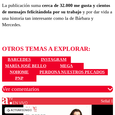
La publicación suma
cerca de 32.000 me gusta y cientos
de mensajes felicitándola por su trabajo
y por dar vida a
una historia tan interesante como la de Bárbara y
Mercedes.
OTROS TEMAS A EXPLORAR:
BARCEDES
INSTAGRAM
MARÍA JOSÉ BELLO
MEGA
NOHOME
PERDONA NUESTROS PECADOS
PNP
Ver comentarios
Señal 1
EN VIVO
Los comentarios son moderados para garantizar un
diálogo respetuoso.