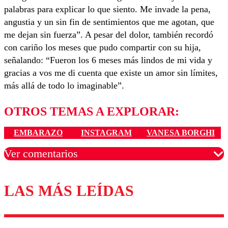
palabras para explicar lo que siento. Me invade la pena,
angustia y un sin fin de sentimientos que me agotan, que
me dejan sin fuerza”. A pesar del dolor, también recordó
con cariño los meses que pudo compartir con su hija,
señalando: “Fueron los 6 meses más lindos de mi vida y
gracias a vos me di cuenta que existe un amor sin límites,
más allá de todo lo imaginable”.
OTROS TEMAS A EXPLORAR:
EMBARAZO
INSTAGRAM
VANESA BORGHI
Ver comentarios
LAS MÁS LEÍDAS
Los comentarios son moderados para garantizar un
diálogo respetuoso.
Nombre