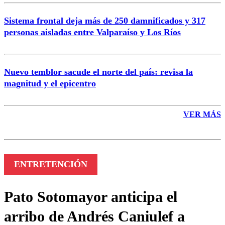
Sistema frontal deja más de 250 damnificados y 317
personas aisladas entre Valparaíso y Los Ríos
Nuevo temblor sacude el norte del país: revisa la
magnitud y el epicentro
VER MÁS
ENTRETENCIÓN
Pato Sotomayor anticipa el
arribo de Andrés Caniulef a