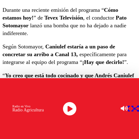
Durante una reciente emisión del programa “
Cómo
estamos hoy!
” de
Tevex Televisión
, el conductor
Pato
Sotomayor
lanzó una bomba que no ha dejado a nadie
indiferente.
Según Sotomayor,
Caniulef estaría a un paso de
concretar su arribo a Canal 13,
específicamente para
integrarse al equipo del programa “
¡Hay que decirlo!
”.
“
Yo creo que está todo cocinado y que Andrés Caniulef
llegará a Canal 13
”, afirmó Sotomayor en conversación
con la también conductora
Titi García Huidobro
.
La posible incorporación de Caniulef al canal se vería
Radio en Vivo
Radio Agricultura
facilitada por su cercana relación con
Pamela Díaz y otros
miembros
del panel del mencionado programa.
La salida de Mega de Andrés Caniulef y su