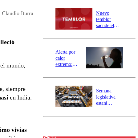
desborde del
río Damas:
Claudio Iturra
Nuevo
activa
temblor
mensajería
sacude el
SAE
norte del país:
revisa la
lleció
magnitud y el
epicentro
Alerta por
calor
extremo:
ó el mundo,
Senapred
activa Alerta
Temprana
te, siempre
Preventiva en
Semana
tres comunas
asi
en India.
legislativa
estará
marcada por
el fin de la
tramitación
del proyecto
ómo vivías
de