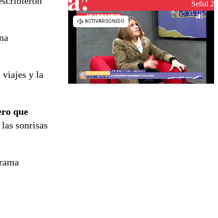
escribieron
reconstrucción
Señal 2
na
viajes y la
ero que
 las sonrisas
grama