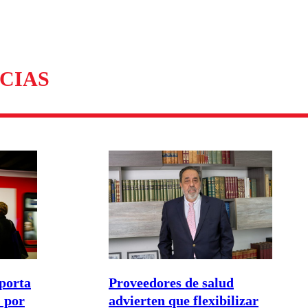
omentario
CIAS
porta
Proveedores de salud
 por
advierten que flexibilizar