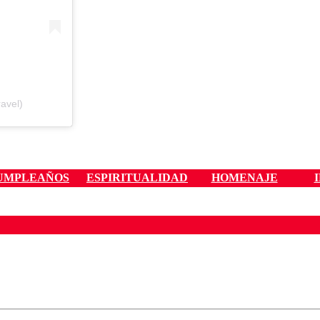
avel)
UMPLEAÑOS
ESPIRITUALIDAD
HOMENAJE
ados para garantizar un diálogo respetuoso.
Correo