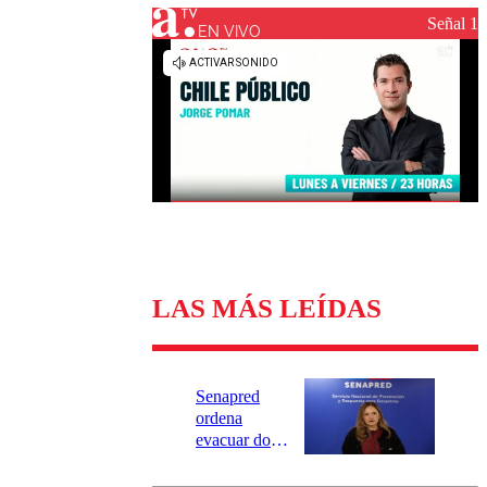
Universidad Católica
Política
Señal 1
Universidad de Chile
Sustentabilidad
EN VIVO
LAS MÁS LEÍDAS
Senapred
ordena
evacuar dos
sectores de
Carahue por