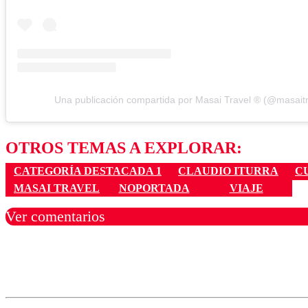
Una publicación compartida por Masai Travel ®️ (@masaitr
OTROS TEMAS A EXPLORAR:
CATEGORÍA DESTACADA 1
CLAUDIO ITURRA
C
MASAI TRAVEL
NOPORTADA
VIAJE
Ver comentarios
Los comentarios son moder
Nombre