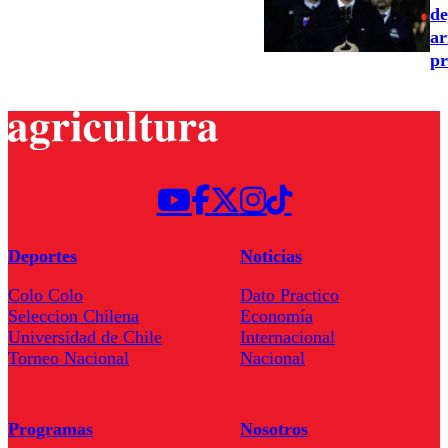
de
ar
pr
Deportes
Noticias
Colo Colo
Dato Practico
Seleccion Chilena
Economía
Universidad de Chile
Internacional
Torneo Nacional
Nacional
Programas
Nosotros