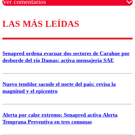
Ver comentarios
LAS MÁS LEÍDAS
Los comentarios son moderados para garantizar un
diálogo respetuoso.
Nombre
Senapred ordena evacuar dos sectores de Carahue por
Correo
desborde del río Damas: activa mensajería SAE
Nuevo temblor sacude el norte del país: revisa la
magnitud y el epicentro
Enviar comentario
Alerta por calor extremo: Senapred activa Alerta
Temprana Preventiva en tres comunas