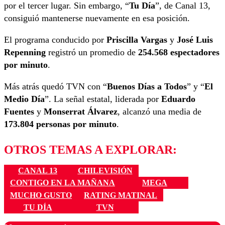
por el tercer lugar. Sin embargo, “
Tu Día
”, de Canal 13,
consiguió mantenerse nuevamente en esa posición.
El programa conducido por
Priscilla Vargas
y
José Luis
Repenning
registró un promedio de
254.568 espectadores
por minuto
.
Más atrás quedó TVN con “
Buenos Días a Todos
” y “
El
Medio Día
”. La señal estatal, liderada por
Eduardo
Fuentes
y
Monserrat Álvarez
, alcanzó una media de
173.804 personas por minuto
.
OTROS TEMAS A EXPLORAR:
CANAL 13
CHILEVISIÓN
CONTIGO EN LA MAÑANA
MEGA
MUCHO GUSTO
RATING MATINAL
TU DÍA
TVN