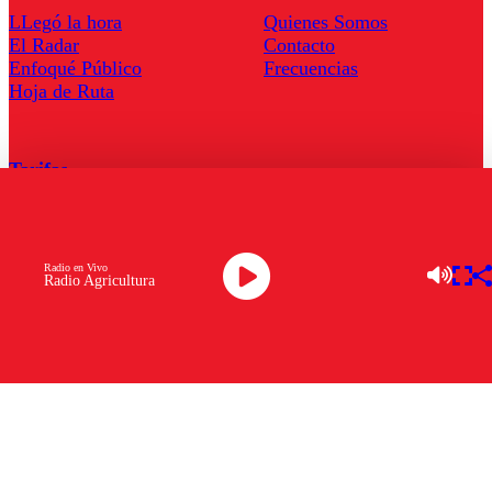
LLegó la hora
Quienes Somos
El Radar
Contacto
Enfoqué Público
Frecuencias
Hoja de Ruta
Tarifas
Comercial
Tarifas Servel Radio
Radio en Vivo
Radio Agricultura
Radio en Vivo
TV en Vivo
Descarga la APP