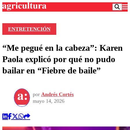
ENTRETENCIÓN
Podcast
“Me pegué en la cabeza”: Karen
Frecuencias
Agricultura TV
Paola explicó por qué no pudo
Deportes
bailar en “Fiebre de baile”
Entretención
Colo Colo
Noticias
Motor
Vida Social
Otros Deportes
Dato Practico
Publicaciones en medios
por
Andrés Cortés
Seleccion Chilena
Economía
Opinión
mayo 14, 2026
Torneo Internacional
Internacional
Programas
Torneo Nacional
Nacional
Comercial
Universidad Católica
Política
Universidad de Chile
Sustentabilidad