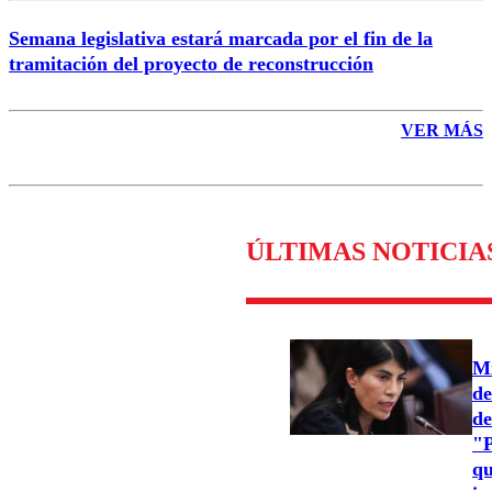
Semana legislativa estará marcada por el fin de la
tramitación del proyecto de reconstrucción
VER MÁS
ÚLTIMAS NOTICIA
Mi
de
de
"P
qu