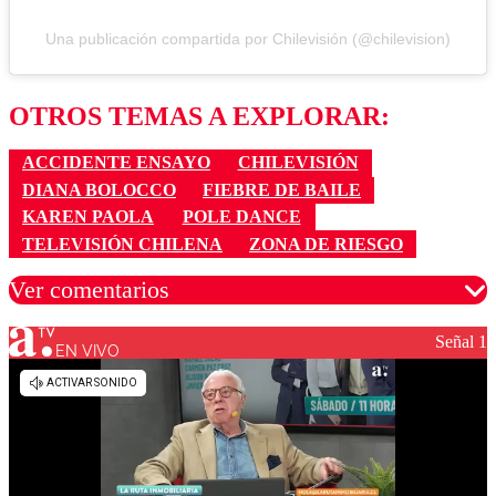
Una publicación compartida por Chilevisión (@chilevision)
OTROS TEMAS A EXPLORAR:
ACCIDENTE ENSAYO
CHILEVISIÓN
DIANA BOLOCCO
FIEBRE DE BAILE
KAREN PAOLA
POLE DANCE
TELEVISIÓN CHILENA
ZONA DE RIESGO
Ver comentarios
Señal 1
EN VIVO
Los comentarios son moderados para garantizar un
diálogo respetuoso.
Nombre
Correo