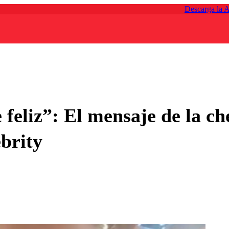
Descarga la 
eliz”: El mensaje de la ch
brity