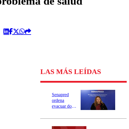
 problema de salud
LAS MÁS LEÍDAS
Senapred
ordena
evacuar dos
sectores de
Carahue por
desborde del