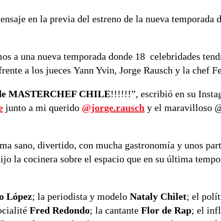
nsaje en la previa del estreno de la nueva temporada 
os a una nueva temporada donde 18 celebridades tendr
 frente a los jueces Yann Yvin, Jorge Rausch y la chef F
ina de MASTERCHEF CHILE
!!!!!!”, escribió en su Inst
e
junto a mi querido
@jorge.rausch
y el maravilloso 
ama sano, divertido, con mucha gastronomía y unos part
dijo la cocinera sobre el espacio que en su última temp
o López
; la periodista y modelo
Nataly Chilet
; el polí
ocialité
Fred Redondo
; la cantante
Flor de Rap
; el in