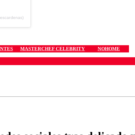
tescardenas)
NTES
MASTERCHEF CELEBRITY
NOHOME
ados para garantizar un diálogo respetuoso.
Correo
Enviar c