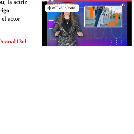
ou
; la actriz
rigo
; el actor
canal13cl