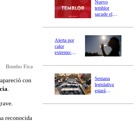
río Damas:
Nuevo
activa
temblor
mensajería
sacude el
SAE
norte del país:
revisa la
magnitud y el
epicentro
Alerta por
calor
extremo:
Senapred
activa Alerta
Bombo Fica
Temprana
Preventiva en
Semana
apareció con
tres comunas
legislativa
cia
.
estará
marcada por
grave.
el fin de la
tramitación
del proyecto
na reconocida
de
reconstrucción