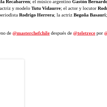
la Recabarren
; el músico argentino
Gastón Bernard
a actriz y modelo
Tutu Vidaurre
; el actor y locutor
Rod
 periodista
Rodrigo Herrera
; la actriz
Begoña Basauri
reno de
@masterchefchile
después de
@teletrece
por
@