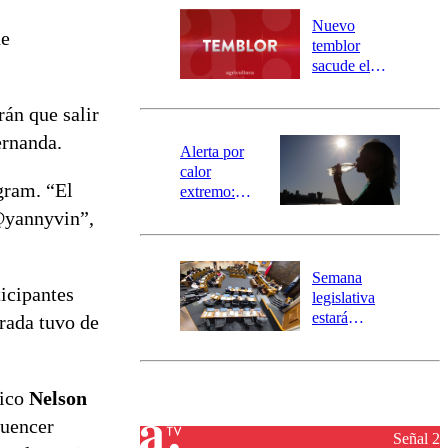
río Damas:
Nuevo
de
activa
temblor
mensajería
sacude el
SAE
norte del país:
revisa la
án que salir
magnitud y el
ernanda.
epicentro
Alerta por
calor
agram. “El
extremo:
Senapred
@yannyvin”,
activa Alerta
Temprana
Preventiva en
Semana
tres comunas
icipantes
legislativa
estará
orada tuvo de
marcada por
el fin de la
tramitación
tico
Nelson
del proyecto
de
fluencer
reconstrucción
Señal 2