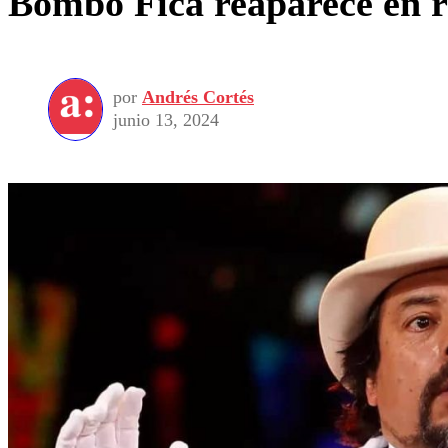
Bombo Fica reaparece en re
por
Andrés Cortés
junio 13, 2024