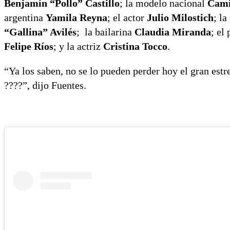
Benjamín “Pollo” Castillo
; la modelo nacional
Cami
argentina
Yamila Reyna
; el actor
Julio Milostich
; l
“Gallina” Avilés
; la bailarina
Claudia Miranda
; el
Felipe Ríos
; y la actriz
Cristina Tocco
.
“Ya los saben, no se lo pueden perder hoy el gran est
????”, dijo Fuentes.