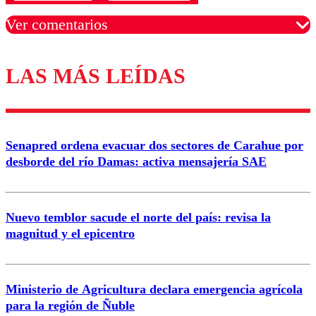
Ver comentarios
LAS MÁS LEÍDAS
Los comentarios son moderados para garantizar un
diálogo respetuoso.
Nombre
Senapred ordena evacuar dos sectores de Carahue por
Correo
desborde del río Damas: activa mensajería SAE
Nuevo temblor sacude el norte del país: revisa la
magnitud y el epicentro
Enviar comentario
Ministerio de Agricultura declara emergencia agrícola
para la región de Ñuble