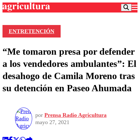
ENTRETENCIÓN
Podcast
“Me tomaron presa por defender
Frecuencias
Agricultura TV
a los vendedores ambulantes”: El
Deportes
desahogo de Camila Moreno tras
Entretención
Colo Colo
Noticias
su detención en Paseo Ahumada
Motor
Vida Social
Otros Deportes
Dato Practico
Publicaciones en medios
Seleccion Chilena
Economía
Opinión
Torneo Internacional
Internacional
por
Prensa Radio Agricultura
Programas
Torneo Nacional
Nacional
mayo 27, 2021
Comercial
Universidad Católica
Política
Universidad de Chile
Sustentabilidad