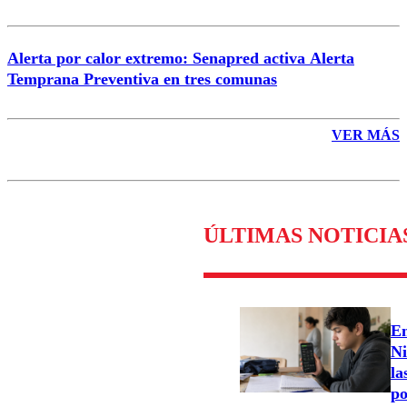
Alerta por calor extremo: Senapred activa Alerta
Temprana Preventiva en tres comunas
VER MÁS
ÚLTIMAS NOTICIA
En
Ni
la
po