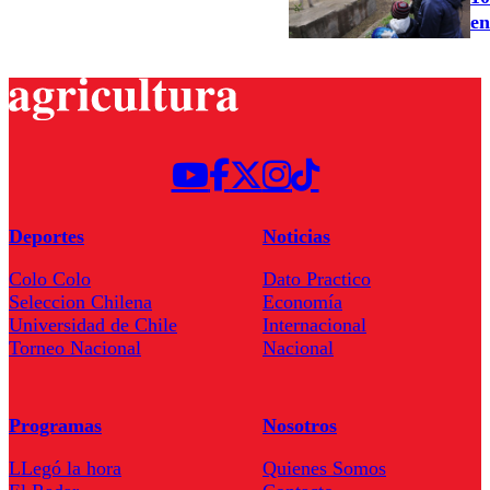
en
Deportes
Noticias
Colo Colo
Dato Practico
Seleccion Chilena
Economía
Universidad de Chile
Internacional
Torneo Nacional
Nacional
Programas
Nosotros
LLegó la hora
Quienes Somos