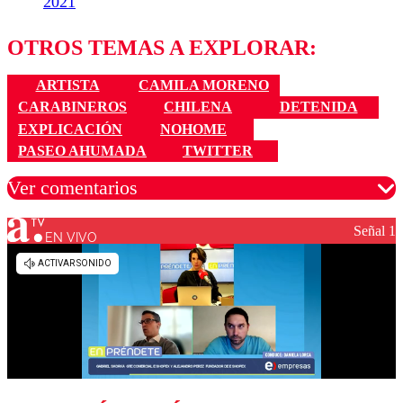
2021
OTROS TEMAS A EXPLORAR:
ARTISTA
CAMILA MORENO
CARABINEROS
CHILENA
DETENIDA
EXPLICACIÓN
NOHOME
PASEO AHUMADA
TWITTER
Ver comentarios
Señal 1
EN VIVO
Los comentarios son moderados para garantizar un
diálogo respetuoso.
Nombre
Correo