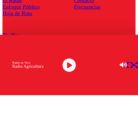
El Radar
Contacto
Enfoqué Público
Frecuencias
Hoja de Ruta
Tarifas
Comercial
Tarifas Servel Radio
Radio en Vivo
Radio Agricultura
Radio en Vivo
TV en Vivo
Descarga la APP