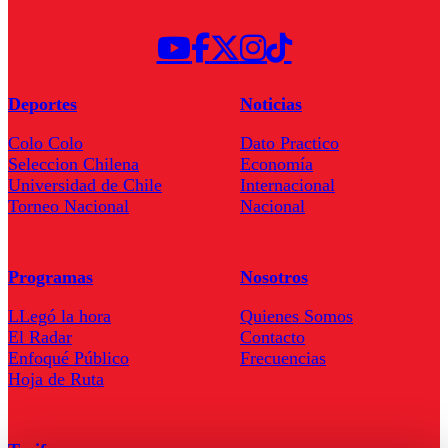
Deportes
Noticias
Colo Colo
Dato Practico
Seleccion Chilena
Economía
Universidad de Chile
Internacional
Torneo Nacional
Nacional
Programas
Nosotros
LLegó la hora
Quienes Somos
El Radar
Contacto
Enfoqué Público
Frecuencias
Hoja de Ruta