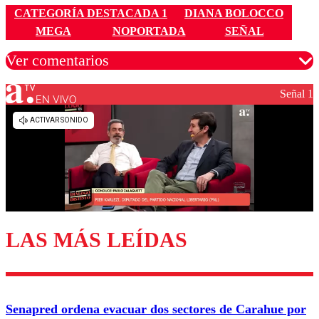
CATEGORÍA DESTACADA 1
DIANA BOLOCCO
MEGA
NOPORTADA
SEÑAL
Ver comentarios
Señal 1
EN VIVO
Los comentarios son moderados para garantizar un
diálogo respetuoso.
Nombre
Correo
LAS MÁS LEÍDAS
Enviar comentario
Senapred ordena evacuar dos sectores de Carahue por