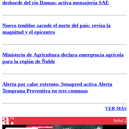
desborde del río Damas: activa mensajería SAE
Nuevo temblor sacude el norte del país: revisa la
magnitud y el epicentro
Ministerio de Agricultura declara emergencia agrícola
para la región de Ñuble
Alerta por calor extremo: Senapred activa Alerta
Temprana Preventiva en tres comunas
VER MÁS
Señal 2