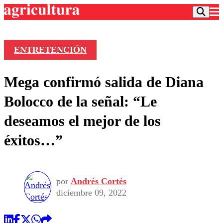
ENTRETENCIÓN
Podcast
Mega confirmó salida de Diana
Frecuencias
Agricultura TV
Bolocco de la señal: “Le
Deportes
deseamos el mejor de los
Entretención
Colo Colo
Noticias
éxitos…”
Motor
Vida Social
Otros Deportes
Dato Practico
Publicaciones en medios
Seleccion Chilena
Economía
Opinión
Torneo Internacional
Internacional
por
Andrés Cortés
Programas
Torneo Nacional
Nacional
diciembre 09, 2022
Comercial
Universidad Católica
Política
Universidad de Chile
Sustentabilidad