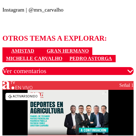
Instagram | @mrs_carvalho
OTROS TEMAS A EXPLORAR:
AMISTAD
GRAN HERMANO
MICHELLE CARVALHO
PEDRO ASTORGA
Ver comentarios
Señal 1
EN VIVO
Los comentarios son moderados para garantizar un
diálogo respetuoso.
Nombre
Correo