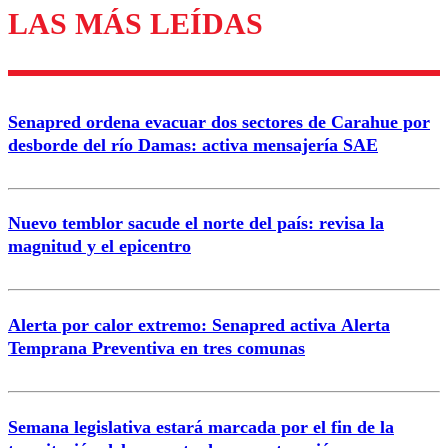
LAS MÁS LEÍDAS
Los comentarios son moderados para garantizar un
diálogo respetuoso.
Nombre
Senapred ordena evacuar dos sectores de Carahue por
Correo
desborde del río Damas: activa mensajería SAE
Nuevo temblor sacude el norte del país: revisa la
magnitud y el epicentro
Enviar comentario
Alerta por calor extremo: Senapred activa Alerta
Temprana Preventiva en tres comunas
Semana legislativa estará marcada por el fin de la