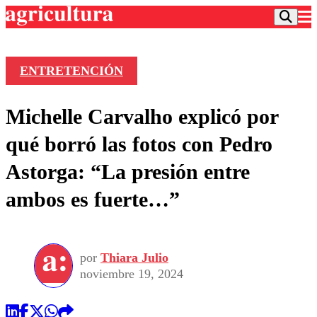
ENTRETENCIÓN
Podcast
Michelle Carvalho explicó por
Frecuencias
Agricultura TV
qué borró las fotos con Pedro
Deportes
Astorga: “La presión entre
Entretención
Colo Colo
Noticias
ambos es fuerte…”
Motor
Vida Social
Otros Deportes
Dato Practico
Publicaciones en medios
Seleccion Chilena
Economía
Opinión
Torneo Internacional
Internacional
por
Thiara Julio
Programas
Torneo Nacional
Nacional
noviembre 19, 2024
Comercial
Universidad Católica
Política
Universidad de Chile
Sustentabilidad