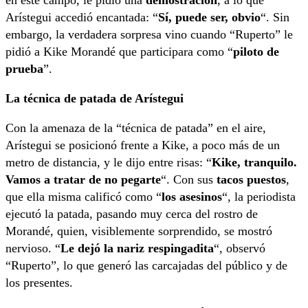
en este campo, le pidió una
demostración
, a lo que
Arístegui accedió encantada: “
Sí, puede ser, obvio
“. Sin
embargo, la verdadera sorpresa vino cuando “Ruperto” le
pidió a Kike Morandé que participara como “
piloto de
prueba
”.
La técnica de patada de Arístegui
Con la amenaza de la “técnica de patada” en el aire,
Arístegui se posicionó frente a Kike, a poco más de un
metro de distancia, y le dijo entre risas: “
Kike, tranquilo.
Vamos a tratar de no pegarte
“. Con sus
tacos puestos
,
que ella misma calificó como “
los asesinos
“, la periodista
ejecutó la patada, pasando muy cerca del rostro de
Morandé, quien, visiblemente sorprendido, se mostró
nervioso. “
Le dejó la nariz respingadita
“, observó
“Ruperto”, lo que generó las carcajadas del público y de
los presentes.