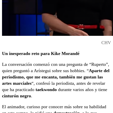
CHV
El programa
Un inesperado reto para Kike Morandé
Detrás del muro
(CHV) vivió un
tenso pero diverti
La conversación comenzó con una pregunta de “Ruperto”,
quien preguntó a Arístegui sobre sus hobbies. “
Aparte del
periodismo, que me encanta, también me gustan las
artes marciales
“, confesó la periodista, antes de revelar
que ha practicado
taekwondo
durante varios años y tiene
cinturón negro
.
El animador, curioso por conocer más sobre su habilidad