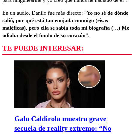
para ningunearme y yo creo que nunca he hablado de él”.
En un audio, Danilo fue más directo: “
Yo no sé de dónde
salió, por qué está tan enojada conmigo (risas
maléficas), pero ella se sabía toda mi biografía (…) Me
odiaba desde el fondo de su corazón
”.
TE PUEDE INTERESAR:
Gala Caldirola muestra grave
secuela de reality extremo: “No