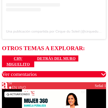
Una publicación compartida por Cirque du Soleil (@cirquedusoleil)
OTROS TEMAS A EXPLORAR:
CHV
DETRÁS DEL MURO
MIGUELITO
Ver comentarios
Señal 1
EN VIVO
Los comentarios son moderados para garantizar un
diálogo respetuoso.
Nombre