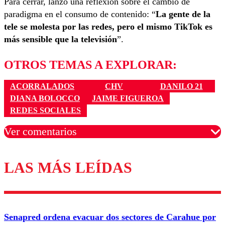
Para cerrar, lanzó una reflexión sobre el cambio de
paradigma en el consumo de contenido: “
La gente de la
tele se molesta por las redes, pero el mismo TikTok es
más sensible que la televisión
”.
OTROS TEMAS A EXPLORAR:
ACORRALADOS
CHV
DANILO 21
DIANA BOLOCCO
JAIME FIGUEROA
REDES SOCIALES
Ver comentarios
LAS MÁS LEÍDAS
Los comentarios son moderados para garantizar un
diálogo respetuoso.
Nombre
Senapred ordena evacuar dos sectores de Carahue por
Correo