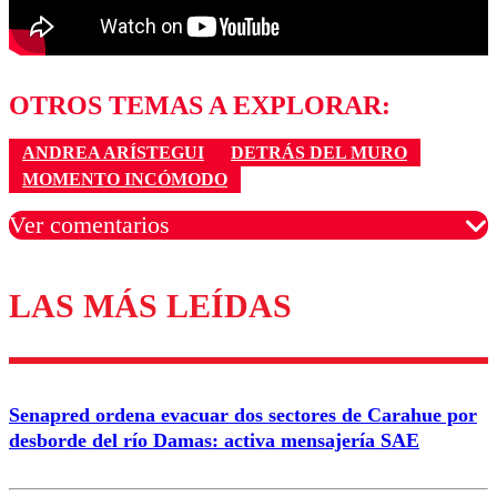
OTROS TEMAS A EXPLORAR:
ANDREA ARÍSTEGUI
DETRÁS DEL MURO
MOMENTO INCÓMODO
Ver comentarios
LAS MÁS LEÍDAS
Los comentarios son moderados para garantizar un
diálogo respetuoso.
Nombre
Senapred ordena evacuar dos sectores de Carahue por
Correo
desborde del río Damas: activa mensajería SAE