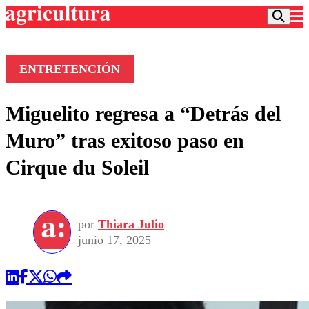
ENTRETENCIÓN
Podcast
Miguelito regresa a “Detrás del
Frecuencias
Agricultura TV
Muro” tras exitoso paso en
Deportes
Cirque du Soleil
Entretención
Colo Colo
Noticias
Motor
Vida Social
Otros Deportes
Dato Practico
Publicaciones en medios
por
Thiara Julio
Seleccion Chilena
Economía
Opinión
junio 17, 2025
Torneo Internacional
Internacional
Programas
Torneo Nacional
Nacional
Comercial
Universidad Católica
Política
Universidad de Chile
Sustentabilidad