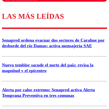
LAS MÁS LEÍDAS
Los comentarios son moderados para garantizar un
diálogo respetuoso.
Nombre
Senapred ordena evacuar dos sectores de Carahue por
Correo
desborde del río Damas: activa mensajería SAE
Nuevo temblor sacude el norte del país: revisa la
magnitud y el epicentro
Enviar comentario
Alerta por calor extremo: Senapred activa Alerta
Temprana Preventiva en tres comunas