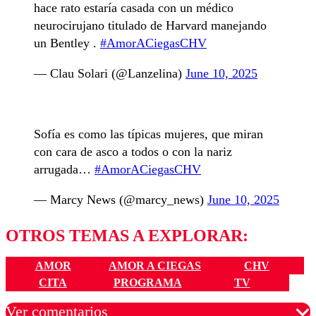
hace rato estaría casada con un médico
neurocirujano titulado de Harvard manejando
un Bentley .
#AmorACiegasCHV
— Clau Solari (@Lanzelina)
June 10, 2025
Sofía es como las típicas mujeres, que miran
con cara de asco a todos o con la nariz
arrugada…
#AmorACiegasCHV
— Marcy News (@marcy_news)
June 10, 2025
OTROS TEMAS A EXPLORAR:
AMOR
AMOR A CIEGAS
CHV
CITA
PROGRAMA
TV
Ver comentarios