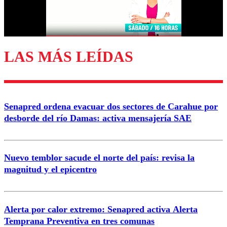
Correo
LAS MÁS LEÍDAS
Enviar comentario
Senapred ordena evacuar dos sectores de Carahue por
desborde del río Damas: activa mensajería SAE
Nuevo temblor sacude el norte del país: revisa la
magnitud y el epicentro
Alerta por calor extremo: Senapred activa Alerta
Temprana Preventiva en tres comunas