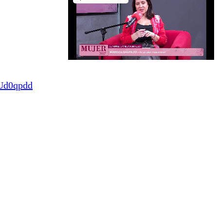
FUd0qpdd