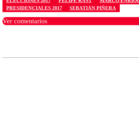
ELECCIONES 2017
FELIPE KAST
MARCO ENRÍQ
PRESIDENCIALES 2017
SEBATIÁN PIÑERA
Ver comentarios
Los comentarios son moder
Nombre