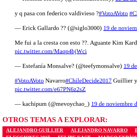
y q pasa con federico valdivieso ?
#VotoAVoto
#C
— Erick Gallardo ?? (@siglo3000)
19 de noviem
Me fui a la cresta con esto ??. Aguante Kim Kar
pic.twitter.com/Maqp4bjWci
— Estefanía Monsalve? (@teefymonsalve)
19 d
#VotoAVoto
Navarro
#ChileDecide2017
Guillier 
pic.twitter.com/e67PN6z2sZ
— kachipum (@mevoychao_)
19 de noviembre 
OTROS TEMAS A EXPLORAR:
ALEJANDRO GUILLIER
ALEJANDRO NAVARRO