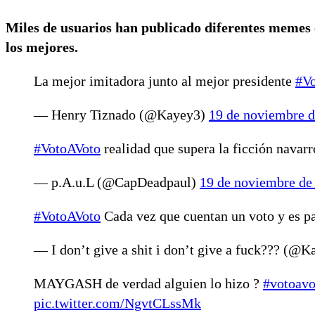
Miles de usuarios han publicado diferentes memes 
los mejores.
La mejor imitadora junto al mejor presidente
#V
— Henry Tiznado (@Kayey3)
19 de noviembre 
#VotoAVoto
realidad que supera la ficción navar
— p.A.u.L (@CapDeadpaul)
19 de noviembre de
#VotoAVoto
Cada vez que cuentan un voto y es p
— I don’t give a shit i don’t give a fuck??? (@
MAYGASH de verdad alguien lo hizo ?
#votoavo
pic.twitter.com/NgvtCLssMk