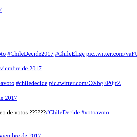
7
to
#ChileDecide2017
#ChileElige
pic.twitter.com/va
oviembre de 2017
oavoto
#chiledecide
pic.twitter.com/OXbgEP0jrZ
de 2017
eo de votos ??????
#ChileDecide
#votoavoto
oviembre de 2017