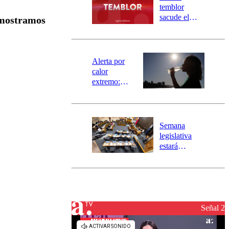
activa
temblor
mensajería
sacude el
e mostramos
SAE
norte del país:
revisa la
magnitud y el
epicentro
Alerta por
calor
extremo:
Senapred
activa Alerta
Temprana
Preventiva en
Semana
tres comunas
legislativa
estará
marcada por
el fin de la
tramitación
del proyecto
de
reconstrucción
Señal 2