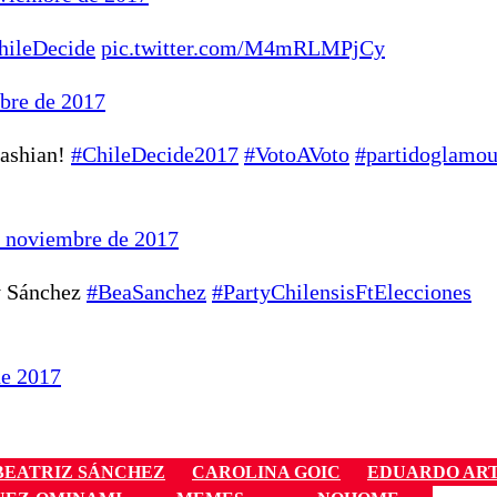
hileDecide
pic.twitter.com/M4mRLMPjCy
bre de 2017
dashian!
#ChileDecide2017
#VotoAVoto
#partidoglamou
e noviembre de 2017
y Sánchez
#BeaSanchez
#PartyChilensisFtElecciones
de 2017
BEATRIZ SÁNCHEZ
CAROLINA GOIC
EDUARDO AR