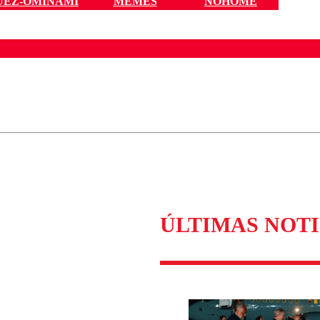
UEZ-OMINAMI
MEMES
NOHOME
ados para garantizar un diálogo respetuoso.
Correo
Enviar c
ÚLTIMAS NOTI