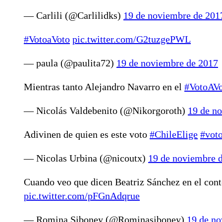
— Carlili (@Carlilidks)
19 de noviembre de 201
#VotoaVoto
pic.twitter.com/G2tuzgePWL
— paula (@paulita72)
19 de noviembre de 2017
Mientras tanto Alejandro Navarro en el
#VotoAVo
— Nicolás Valdebenito (@Nikorgoroth)
19 de n
Adivinen de quien es este voto
#ChileElige
#vot
— Nicolas Urbina (@nicoutx)
19 de noviembre 
Cuando veo que dicen Beatriz Sánchez en el cont
pic.twitter.com/pFGnAdqrue
— Romina Siboney (@Rominasiboney)
19 de n