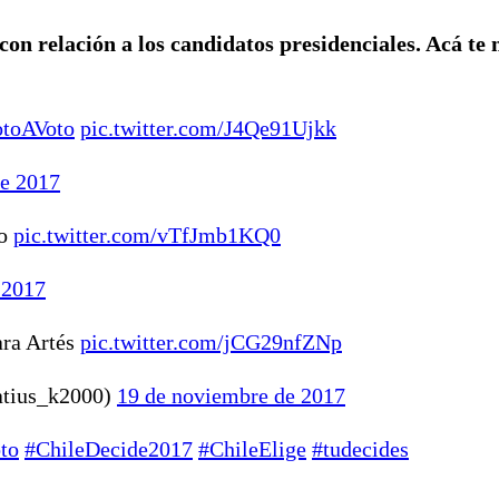
con relación a los candidatos presidenciales. Acá t
otoAVoto
pic.twitter.com/J4Qe91Ujkk
de 2017
ro
pic.twitter.com/vTfJmb1KQ0
 2017
ara Artés
pic.twitter.com/jCG29nfZNp
Katius_k2000)
19 de noviembre de 2017
to
#ChileDecide2017
#ChileElige
#tudecides