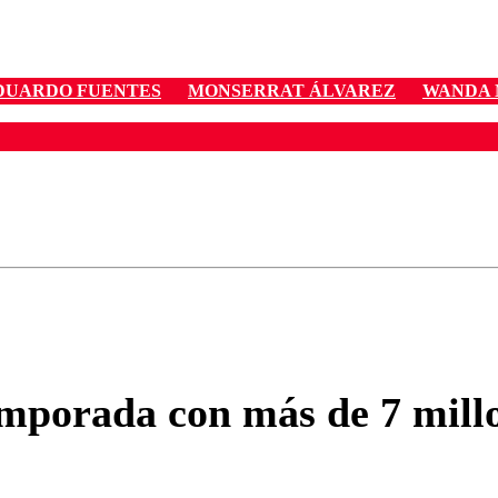
DUARDO FUENTES
MONSERRAT ÁLVAREZ
WANDA 
ados para garantizar un diálogo respetuoso.
Correo
Enviar c
emporada con más de 7 millo