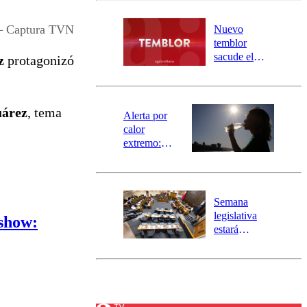
desborde del
río Damas:
 – Captura TVN
Nuevo
activa
temblor
mensajería
sacude el
z
protagonizó
SAE
norte del país:
revisa la
magnitud y el
uárez
, tema
epicentro
Alerta por
calor
extremo:
Senapred
activa Alerta
Temprana
Preventiva en
Semana
tres comunas
legislativa
 show:
estará
marcada por
el fin de la
tramitación
del proyecto
de