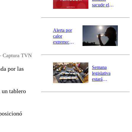
mensajería
sacude el
SAE
norte del país:
revisa la
magnitud y el
epicentro
Alerta por
calor
extremo:
Senapred
activa Alerta
 – Captura TVN
Temprana
Preventiva en
Semana
da por las
tres comunas
legislativa
estará
marcada por
 un tablero
el fin de la
tramitación
del proyecto
de
 posicionó
reconstrucción