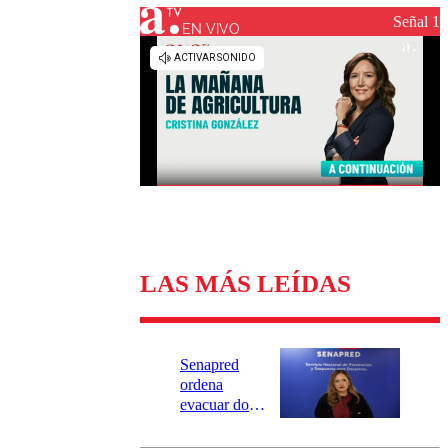
Universidad Católica
Política
Señal 1
Universidad de Chile
Sustentabilidad
EN VIVO
LAS MÁS LEÍDAS
Senapred
ordena
evacuar dos
sectores de
Carahue por