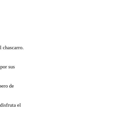
l chascarro.
 por sus
pero de
disfruta el