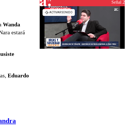
reconstrucción
Señal 2
na
Wanda
Nara estará
usiste
sas,
Eduardo
sandra