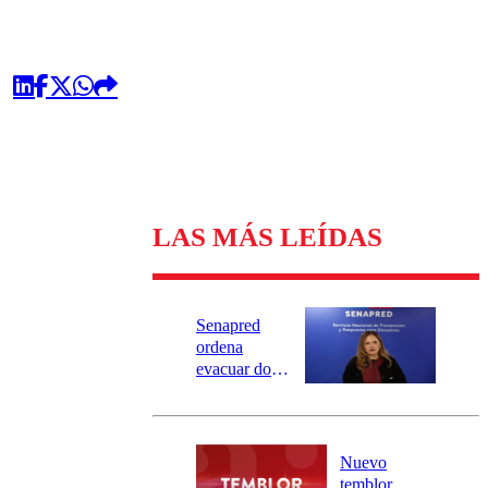
LAS MÁS LEÍDAS
Senapred
ordena
evacuar dos
sectores de
Carahue por
desborde del
río Damas:
Nuevo
activa
temblor