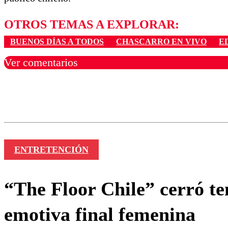
OTROS TEMAS A EXPLORAR:
BUENOS DÍAS A TODOS
CHASCARRO EN VIVO
E
Ver comentarios
Los comentarios son moder
Nombre
ENTRETENCIÓN
“The Floor Chile” cerró t
emotiva final femenina