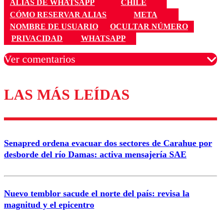
ALIAS DE WHATSAPP
CHILE
CÓMO RESERVAR ALIAS
META
NOMBRE DE USUARIO
OCULTAR NÚMERO
PRIVACIDAD
WHATSAPP
Ver comentarios
LAS MÁS LEÍDAS
Los comentarios son moderados para garantizar un
diálogo respetuoso.
Nombre
Senapred ordena evacuar dos sectores de Carahue por
Correo
desborde del río Damas: activa mensajería SAE
Nuevo temblor sacude el norte del país: revisa la
magnitud y el epicentro
Enviar comentario