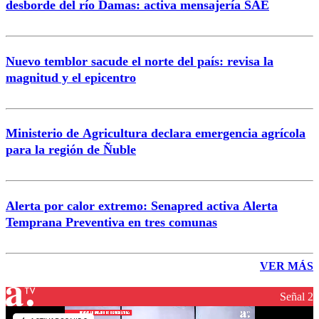
desborde del río Damas: activa mensajería SAE
Nuevo temblor sacude el norte del país: revisa la
magnitud y el epicentro
Ministerio de Agricultura declara emergencia agrícola
para la región de Ñuble
Alerta por calor extremo: Senapred activa Alerta
Temprana Preventiva en tres comunas
VER MÁS
Señal 2