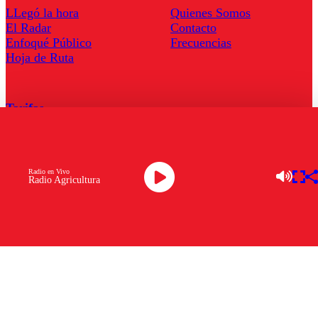
LLegó la hora
Quienes Somos
El Radar
Contacto
Enfoqué Público
Frecuencias
Hoja de Ruta
Tarifas
Comercial
Tarifas Servel Radio
Radio en Vivo
Radio Agricultura
Radio en Vivo
TV en Vivo
Descarga la APP