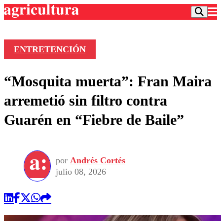
ENTRETENCIÓN
Podcast
“Mosquita muerta”: Fran Maira
Frecuencias
Agricultura TV
arremetió sin filtro contra
Deportes
Guarén en “Fiebre de Baile”
Entretención
Colo Colo
Noticias
Motor
Vida Social
Otros Deportes
Dato Practico
Publicaciones en medios
por
Andrés Cortés
Seleccion Chilena
Economía
Opinión
julio 08, 2026
Torneo Internacional
Internacional
Programas
Torneo Nacional
Nacional
Comercial
Universidad Católica
Política
Universidad de Chile
Sustentabilidad