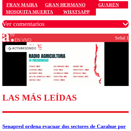
FRAN MAIRA
GRAN HERMANO
GUARÉN
MOSQUITA MUERTA
WHATSAPP
Ver comentarios
Señal 1
EN VIVO
Los comentarios son moderados para garantizar un
diálogo respetuoso.
Nombre
Correo
LAS MÁS LEÍDAS
Enviar comentario
Senapred ordena evacuar dos sectores de Carahue por